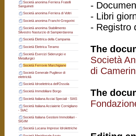
- Documenti
Società anonima Ferriera Fratelli
Sanguineti
- Libri gio
Società anonima Ferriera di Voltri
Società anonima Franchi-Gregorini
- Registro
Società anonima Stabilimento
Silvestro Nasturzio di Sampierdarena
Società Elettrica della Campania
The docum
Società Elettrica Teramo
Società Esercizi Siderurgici e
Società An
Metallurgici
Società Ferrovie Marchigiane
di Cameri
Società Generale Pugliese di
elettricità
Società Idroelettrica dell'Ossola
The docum
Società Immobiliare Borgo
Società Italiana Acciai Speciali - SIAS
Fondazion
Società Italiana Acciaierie Cornigliano
- SIAC
Società Italiana Gestioni Immobiliari -
SIGIM
Società Lucana Imprese Idrolettriche
Società Meridionale Azoto