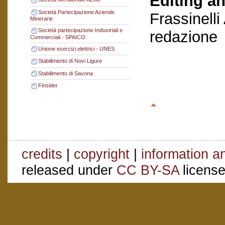
Editing an
Società Partecipazione Aziende
Frassinelli
Minerarie
Società partecipazione Industriali e
redazione
Commerciali - SPAICO
Unione esercizi elettrici - UNES
Stabilimento di Novi Ligure
Stabilimento di Savona
Finsider
credits
|
copyright
|
information a
released under
CC BY-SA
license