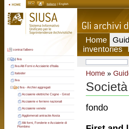
italiano
| English
Home
Guid
inventories
contrai l'albero
|
Ilva
Ilva Alti Forni e Acciaierie d’Italia
Home
»
Guid
Italsider
Ilva
Società
|
Ilva - Archivi aggregati
Acciaierie elettriche Cogne - Girod
Acciaierie e ferriere nazionali
fondo
Acciaierie venete
Agglomerati antracite Aosta
Alti forni, Fonderie e Acciaierie di
First and 
Piombino