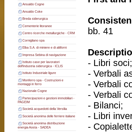
Ansaldo Cogne
Ansaldo Coke
Consisten
Breda siderurgica
Cementerie litoranee
bb. 41
Centro ricerche metallurgiche - CRM
Cornigliano spa
Elba S.A. di miniere e di altiforni
Descriptio
Impresa Sebina di navigazione
- Libri soci
Istituto case per lavoratori
dell'industria siderurgica - ICLIS
- Verbali a
Istituto Industriale ligure
Monferro spa - Costruzioni e
- Verbali c
montaggi in ferro
Nazionale Cogne
- Verbali c
Partecipazioni e gestioni immobiliari -
- Bilanci;
PAGEIM
Società acquedotti della Versilia
- Libri inve
Società anonima delle ferriere italiane
- Copialett
Società anonima distribuzione
energia Aosta - SADEA