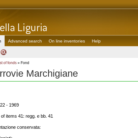
h
Advanced search
On line inventories
Help
st of fonds
» Fond
rrovie Marchigiane
22 - 1969
f items 41: regg. e bb. 41
azione conservata: