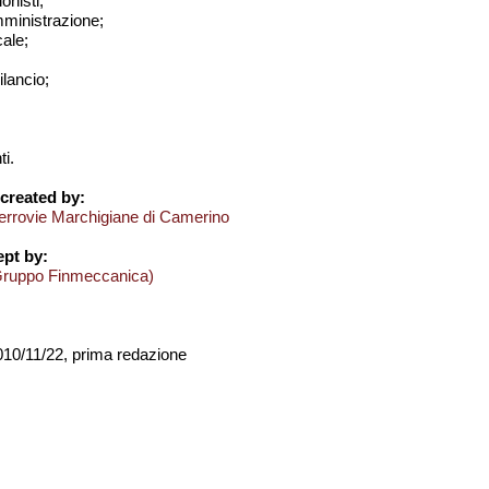
onisti;
amministrazione;
cale;
bilancio;
i.
created by:
errovie Marchigiane di Camerino
pt by:
Gruppo Finmeccanica)
2010/11/22, prima redazione