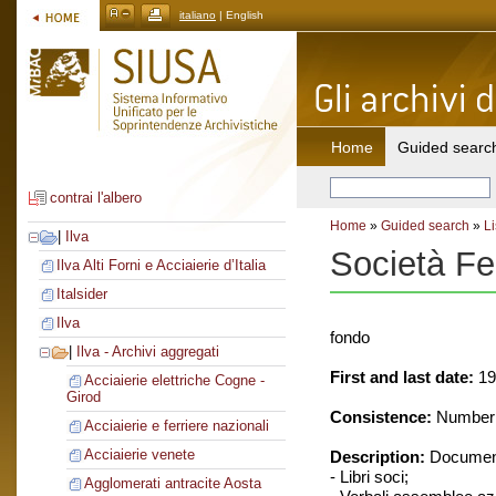
italiano
| English
Home
Guided searc
contrai l'albero
Home
»
Guided search
»
Li
|
Ilva
Società Fe
Ilva Alti Forni e Acciaierie d’Italia
Italsider
Ilva
fondo
|
Ilva - Archivi aggregati
First and last date:
19
Acciaierie elettriche Cogne -
Girod
Consistence:
Number o
Acciaierie e ferriere nazionali
Acciaierie venete
Description:
Document
- Libri soci;
Agglomerati antracite Aosta