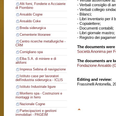
- Verbali assemblee azi
Alti forni, Fonderie e Acciaierie
- Verbali consiglio di 
di Piombino
- Verbali collegio sinda
- Bilanci;
Ansaldo Cogne
- Libri inventario per il 
Ansaldo Coke
- Copialettere;
- Documenti contabili;
Breda siderurgica
- Libri giornale mastro;
Cementerie litoranee
- Registro dei pagament
Centro ricerche metallurgiche -
CRM
The documents were 
Società Anonima per F
Cornigliano spa
Elba S.A. di miniere e di
The documents are ke
altiforni
Fondazione Ansaldo (
Impresa Sebina di navigazione
Istituto case per lavoratori
Editing and review:
dell'industria siderurgica - ICLIS
Frassinelli Antonella, 
Istituto Industriale ligure
Monferro spa - Costruzioni e
montaggi in ferro
Nazionale Cogne
Partecipazioni e gestioni
immobiliari - PAGEIM