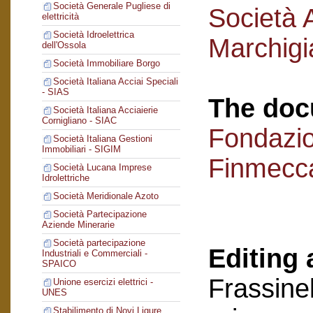
Società Generale Pugliese di
Società 
elettricità
Società Idroelettrica
Marchigi
dell'Ossola
Società Immobiliare Borgo
Società Italiana Acciai Speciali
- SIAS
The doc
Società Italiana Acciaierie
Cornigliano - SIAC
Fondazi
Società Italiana Gestioni
Immobiliari - SIGIM
Finmecc
Società Lucana Imprese
Idrolettriche
Società Meridionale Azoto
Società Partecipazione
Aziende Minerarie
Società partecipazione
Editing 
Industriali e Commerciali -
SPAICO
Frassinel
Unione esercizi elettrici -
UNES
Stabilimento di Novi Ligure