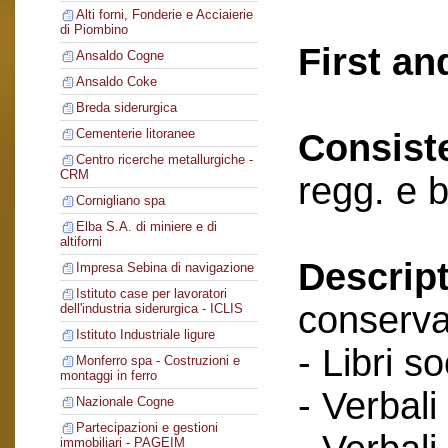
Alti forni, Fonderie e Acciaierie
di Piombino
First an
Ansaldo Cogne
Ansaldo Coke
Breda siderurgica
Cementerie litoranee
Consist
Centro ricerche metallurgiche -
CRM
regg. e 
Cornigliano spa
Elba S.A. di miniere e di
altiforni
Descript
Impresa Sebina di navigazione
Istituto case per lavoratori
conserva
dell'industria siderurgica - ICLIS
Istituto Industriale ligure
- Libri so
Monferro spa - Costruzioni e
montaggi in ferro
- Verbali
Nazionale Cogne
Partecipazioni e gestioni
immobiliari - PAGEIM