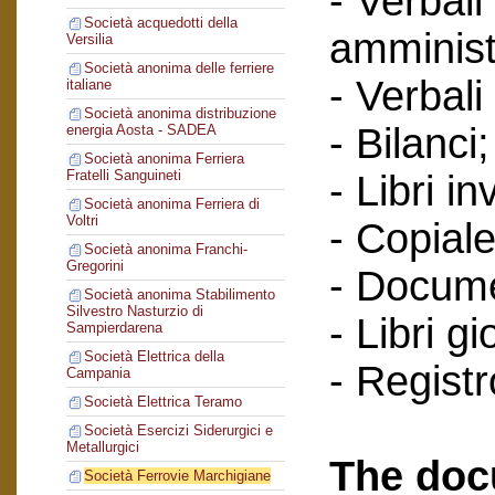
- Verbali
Società acquedotti della
amminist
Versilia
Società anonima delle ferriere
- Verbali
italiane
Società anonima distribuzione
- Bilanci;
energia Aosta - SADEA
Società anonima Ferriera
Fratelli Sanguineti
- Libri in
Società anonima Ferriera di
Voltri
- Copiale
Società anonima Franchi-
Gregorini
- Documen
Società anonima Stabilimento
Silvestro Nasturzio di
- Libri g
Sampierdarena
Società Elettrica della
- Regist
Campania
Società Elettrica Teramo
Società Esercizi Siderurgici e
Metallurgici
The doc
Società Ferrovie Marchigiane