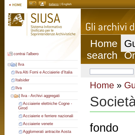
italiano
| English
Home
Gu
search
On
contrai l'albero
|
Ilva
Ilva Alti Forni e Acciaierie d’Italia
Italsider
Home
»
Gu
Ilva
|
Ilva - Archivi aggregati
Societ
Acciaierie elettriche Cogne -
Girod
Acciaierie e ferriere nazionali
fondo
Acciaierie venete
Agglomerati antracite Aosta