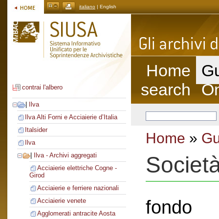
italiano
| English
Home
Gu
search
On
contrai l'albero
|
Ilva
Ilva Alti Forni e Acciaierie d’Italia
Italsider
Home
»
Gu
Ilva
|
Ilva - Archivi aggregati
Societ
Acciaierie elettriche Cogne -
Girod
Acciaierie e ferriere nazionali
fondo
Acciaierie venete
Agglomerati antracite Aosta