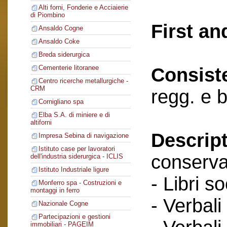
Alti forni, Fonderie e Acciaierie
di Piombino
First an
Ansaldo Cogne
Ansaldo Coke
Breda siderurgica
Cementerie litoranee
Consist
Centro ricerche metallurgiche -
CRM
regg. e 
Cornigliano spa
Elba S.A. di miniere e di
altiforni
Descript
Impresa Sebina di navigazione
Istituto case per lavoratori
conserva
dell'industria siderurgica - ICLIS
Istituto Industriale ligure
- Libri so
Monferro spa - Costruzioni e
montaggi in ferro
- Verbali
Nazionale Cogne
Partecipazioni e gestioni
immobiliari - PAGEIM