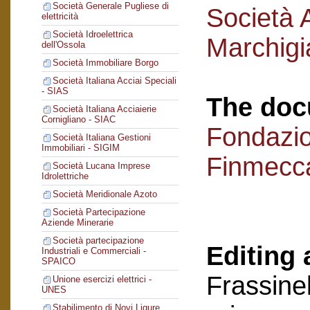
Società Generale Pugliese di
Società 
elettricità
Società Idroelettrica
Marchigi
dell'Ossola
Società Immobiliare Borgo
Società Italiana Acciai Speciali
- SIAS
The doc
Società Italiana Acciaierie
Cornigliano - SIAC
Fondazi
Società Italiana Gestioni
Immobiliari - SIGIM
Finmecc
Società Lucana Imprese
Idrolettriche
Società Meridionale Azoto
Società Partecipazione
Aziende Minerarie
Società partecipazione
Editing 
Industriali e Commerciali -
SPAICO
Frassinel
Unione esercizi elettrici -
UNES
Stabilimento di Novi Ligure