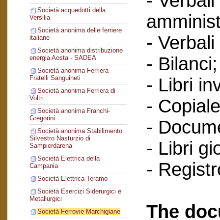
- Verbali
Società acquedotti della
amminist
Versilia
Società anonima delle ferriere
- Verbali
italiane
Società anonima distribuzione
- Bilanci;
energia Aosta - SADEA
Società anonima Ferriera
Fratelli Sanguineti
- Libri in
Società anonima Ferriera di
Voltri
- Copiale
Società anonima Franchi-
Gregorini
- Documen
Società anonima Stabilimento
Silvestro Nasturzio di
- Libri g
Sampierdarena
Società Elettrica della
- Regist
Campania
Società Elettrica Teramo
Società Esercizi Siderurgici e
Metallurgici
The doc
Società Ferrovie Marchigiane