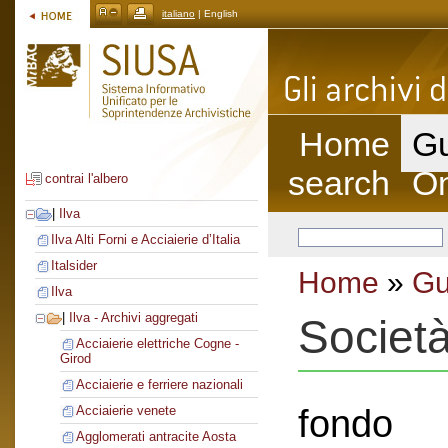
italiano
| English
Home
Gu
search
On
contrai l'albero
|
Ilva
Ilva Alti Forni e Acciaierie d’Italia
Italsider
Home
»
Gu
Ilva
|
Ilva - Archivi aggregati
Societ
Acciaierie elettriche Cogne -
Girod
Acciaierie e ferriere nazionali
fondo
Acciaierie venete
Agglomerati antracite Aosta