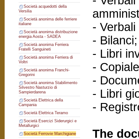
- Verbali
Società acquedotti della
amminist
Versilia
Società anonima delle ferriere
- Verbali
italiane
Società anonima distribuzione
- Bilanci;
energia Aosta - SADEA
Società anonima Ferriera
Fratelli Sanguineti
- Libri in
Società anonima Ferriera di
Voltri
- Copiale
Società anonima Franchi-
Gregorini
- Documen
Società anonima Stabilimento
Silvestro Nasturzio di
- Libri g
Sampierdarena
Società Elettrica della
- Regist
Campania
Società Elettrica Teramo
Società Esercizi Siderurgici e
Metallurgici
The doc
Società Ferrovie Marchigiane