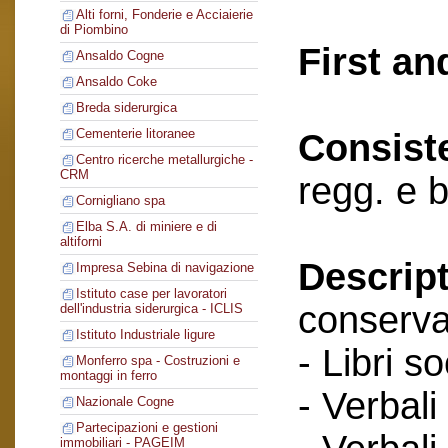
Alti forni, Fonderie e Acciaierie
di Piombino
First an
Ansaldo Cogne
Ansaldo Coke
Breda siderurgica
Cementerie litoranee
Consist
Centro ricerche metallurgiche -
CRM
regg. e 
Cornigliano spa
Elba S.A. di miniere e di
altiforni
Descript
Impresa Sebina di navigazione
Istituto case per lavoratori
conserva
dell'industria siderurgica - ICLIS
Istituto Industriale ligure
- Libri so
Monferro spa - Costruzioni e
montaggi in ferro
- Verbali
Nazionale Cogne
Partecipazioni e gestioni
immobiliari - PAGEIM