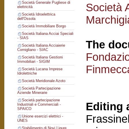
Società Generale Pugliese di
Società 
elettricità
Società Idroelettrica
Marchigi
dell'Ossola
Società Immobiliare Borgo
Società Italiana Acciai Speciali
- SIAS
The doc
Società Italiana Acciaierie
Cornigliano - SIAC
Fondazi
Società Italiana Gestioni
Immobiliari - SIGIM
Finmecc
Società Lucana Imprese
Idrolettriche
Società Meridionale Azoto
Società Partecipazione
Aziende Minerarie
Società partecipazione
Editing 
Industriali e Commerciali -
SPAICO
Frassinel
Unione esercizi elettrici -
UNES
Stabilimento di Novi Ligure