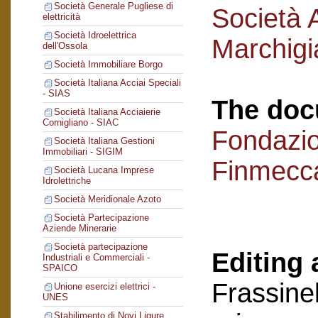
Società Generale Pugliese di
Società 
elettricità
Società Idroelettrica
Marchigi
dell'Ossola
Società Immobiliare Borgo
Società Italiana Acciai Speciali
- SIAS
The doc
Società Italiana Acciaierie
Cornigliano - SIAC
Fondazi
Società Italiana Gestioni
Immobiliari - SIGIM
Finmecc
Società Lucana Imprese
Idrolettriche
Società Meridionale Azoto
Società Partecipazione
Aziende Minerarie
Società partecipazione
Editing 
Industriali e Commerciali -
SPAICO
Frassinel
Unione esercizi elettrici -
UNES
Stabilimento di Novi Ligure