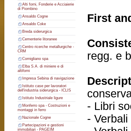
Alti forni, Fonderie e Acciaierie
di Piombino
First an
Ansaldo Cogne
Ansaldo Coke
Breda siderurgica
Cementerie litoranee
Consist
Centro ricerche metallurgiche -
CRM
regg. e 
Cornigliano spa
Elba S.A. di miniere e di
altiforni
Descript
Impresa Sebina di navigazione
Istituto case per lavoratori
conserva
dell'industria siderurgica - ICLIS
Istituto Industriale ligure
- Libri so
Monferro spa - Costruzioni e
montaggi in ferro
- Verbali
Nazionale Cogne
Partecipazioni e gestioni
immobiliari - PAGEIM