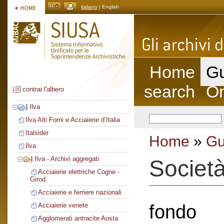
italiano
| English
Home
Gu
search
On
contrai l'albero
|
Ilva
Ilva Alti Forni e Acciaierie d’Italia
Italsider
Home
»
Gu
Ilva
|
Ilva - Archivi aggregati
Societ
Acciaierie elettriche Cogne -
Girod
Acciaierie e ferriere nazionali
fondo
Acciaierie venete
Agglomerati antracite Aosta