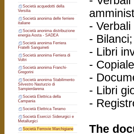
- Verbali
Società acquedotti della
amminist
Versilia
Società anonima delle ferriere
- Verbali
italiane
Società anonima distribuzione
- Bilanci;
energia Aosta - SADEA
Società anonima Ferriera
Fratelli Sanguineti
- Libri in
Società anonima Ferriera di
Voltri
- Copiale
Società anonima Franchi-
Gregorini
- Documen
Società anonima Stabilimento
Silvestro Nasturzio di
- Libri g
Sampierdarena
Società Elettrica della
- Regist
Campania
Società Elettrica Teramo
Società Esercizi Siderurgici e
Metallurgici
The doc
Società Ferrovie Marchigiane