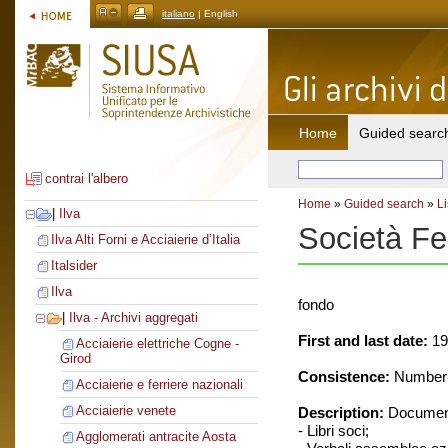
italiano
| English
Home
Guided searc
contrai l'albero
Home
»
Guided search
»
Li
|
Ilva
Società Fe
Ilva Alti Forni e Acciaierie d’Italia
Italsider
Ilva
fondo
|
Ilva - Archivi aggregati
First and last date:
19
Acciaierie elettriche Cogne -
Girod
Consistence:
Number o
Acciaierie e ferriere nazionali
Acciaierie venete
Description:
Document
- Libri soci;
Agglomerati antracite Aosta