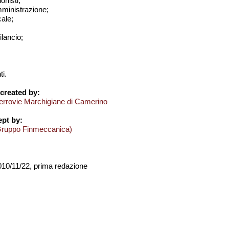
onisti;
amministrazione;
cale;
bilancio;
i.
created by:
errovie Marchigiane di Camerino
pt by:
Gruppo Finmeccanica)
2010/11/22, prima redazione