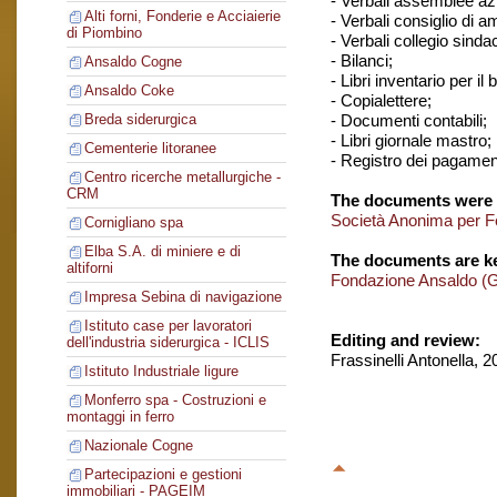
- Verbali assemblee azi
Alti forni, Fonderie e Acciaierie
- Verbali consiglio di 
di Piombino
- Verbali collegio sinda
- Bilanci;
Ansaldo Cogne
- Libri inventario per il 
Ansaldo Coke
- Copialettere;
- Documenti contabili;
Breda siderurgica
- Libri giornale mastro;
Cementerie litoranee
- Registro dei pagament
Centro ricerche metallurgiche -
CRM
The documents were 
Società Anonima per F
Cornigliano spa
Elba S.A. di miniere e di
The documents are ke
altiforni
Fondazione Ansaldo (
Impresa Sebina di navigazione
Istituto case per lavoratori
Editing and review:
dell'industria siderurgica - ICLIS
Frassinelli Antonella, 
Istituto Industriale ligure
Monferro spa - Costruzioni e
montaggi in ferro
Nazionale Cogne
Partecipazioni e gestioni
immobiliari - PAGEIM