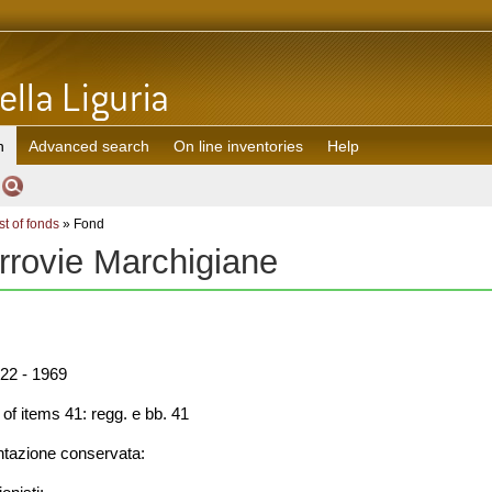
h
Advanced search
On line inventories
Help
st of fonds
» Fond
rrovie Marchigiane
22 - 1969
f items 41: regg. e bb. 41
azione conservata: