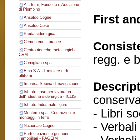
Alti forni, Fonderie e Acciaierie
di Piombino
First an
Ansaldo Cogne
Ansaldo Coke
Breda siderurgica
Cementerie litoranee
Consist
Centro ricerche metallurgiche -
CRM
regg. e 
Cornigliano spa
Elba S.A. di miniere e di
altiforni
Descript
Impresa Sebina di navigazione
Istituto case per lavoratori
conserva
dell'industria siderurgica - ICLIS
Istituto Industriale ligure
- Libri so
Monferro spa - Costruzioni e
montaggi in ferro
- Verbali
Nazionale Cogne
Partecipazioni e gestioni
immobiliari - PAGEIM