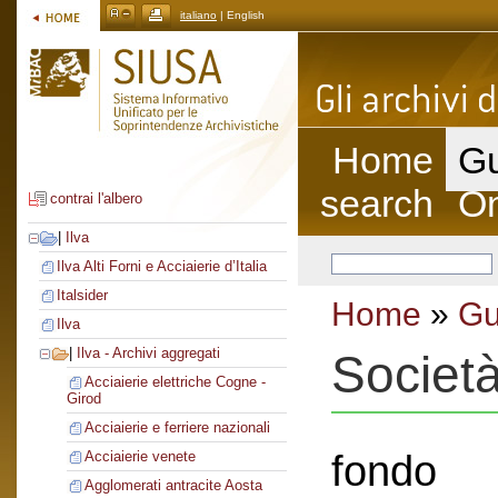
italiano
| English
Home
Gu
search
On
contrai l'albero
|
Ilva
Ilva Alti Forni e Acciaierie d’Italia
Italsider
Home
»
Gu
Ilva
|
Ilva - Archivi aggregati
Societ
Acciaierie elettriche Cogne -
Girod
Acciaierie e ferriere nazionali
fondo
Acciaierie venete
Agglomerati antracite Aosta