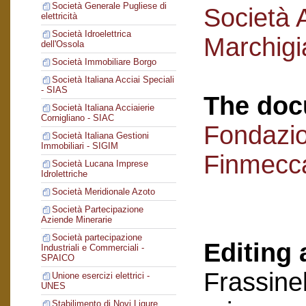
Società Generale Pugliese di
Società 
elettricità
Società Idroelettrica
Marchigi
dell'Ossola
Società Immobiliare Borgo
Società Italiana Acciai Speciali
- SIAS
The doc
Società Italiana Acciaierie
Cornigliano - SIAC
Fondazi
Società Italiana Gestioni
Immobiliari - SIGIM
Finmecc
Società Lucana Imprese
Idrolettriche
Società Meridionale Azoto
Società Partecipazione
Aziende Minerarie
Società partecipazione
Editing 
Industriali e Commerciali -
SPAICO
Frassinel
Unione esercizi elettrici -
UNES
Stabilimento di Novi Ligure