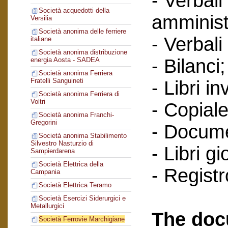
- Verbali
Società acquedotti della
amminist
Versilia
Società anonima delle ferriere
- Verbali
italiane
Società anonima distribuzione
- Bilanci;
energia Aosta - SADEA
Società anonima Ferriera
Fratelli Sanguineti
- Libri in
Società anonima Ferriera di
Voltri
- Copiale
Società anonima Franchi-
Gregorini
- Documen
Società anonima Stabilimento
Silvestro Nasturzio di
- Libri g
Sampierdarena
Società Elettrica della
- Regist
Campania
Società Elettrica Teramo
Società Esercizi Siderurgici e
Metallurgici
The doc
Società Ferrovie Marchigiane