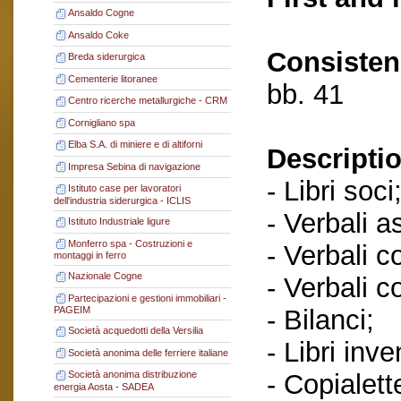
Ansaldo Cogne
Ansaldo Coke
Consisten
Breda siderurgica
Cementerie litoranee
bb. 41
Centro ricerche metallurgiche - CRM
Cornigliano spa
Elba S.A. di miniere e di altiforni
Descriptio
Impresa Sebina di navigazione
- Libri soci
Istituto case per lavoratori
dell'industria siderurgica - ICLIS
- Verbali a
Istituto Industriale ligure
Monferro spa - Costruzioni e
- Verbali c
montaggi in ferro
Nazionale Cogne
- Verbali c
Partecipazioni e gestioni immobiliari -
- Bilanci;
PAGEIM
Società acquedotti della Versilia
- Libri inve
Società anonima delle ferriere italiane
- Copialett
Società anonima distribuzione
energia Aosta - SADEA