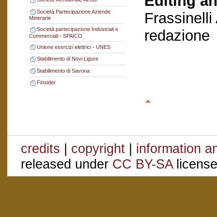
Editing an
Società Partecipazione Aziende
Frassinelli
Minerarie
Società partecipazione Industriali e
redazione
Commerciali - SPAICO
Unione esercizi elettrici - UNES
Stabilimento di Novi Ligure
Stabilimento di Savona
Finsider
credits
|
copyright
|
information a
released under
CC BY-SA
license