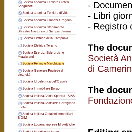
- Documenti
Società anonima Ferriera Fratelli
Sanguineti
- Libri gio
Società anonima Ferriera di Voltri
Società anonima Franchi-Gregorini
- Registro
Società anonima Stabilimento
Silvestro Nasturzio di Sampierdarena
Società Elettrica della Campania
The docum
Società Elettrica Teramo
Società Esercizi Siderurgici e
Società An
Metallurgici
Società Ferrovie Marchigiane
di Cameri
Società Generale Pugliese di
elettricità
Società Idroelettrica dell'Ossola
The docum
Società Immobiliare Borgo
Società Italiana Acciai Speciali - SIAS
Fondazion
Società Italiana Acciaierie Cornigliano
- SIAC
Società Italiana Gestioni Immobiliari -
SIGIM
Società Lucana Imprese Idrolettriche
Società Meridionale Azoto