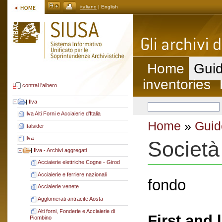
italiano
| English
Home
Guid
inventories
contrai l'albero
|
Ilva
Ilva Alti Forni e Acciaierie d’Italia
Home
»
Guid
Italsider
Ilva
Società
|
Ilva - Archivi aggregati
Acciaierie elettriche Cogne - Girod
Acciaierie e ferriere nazionali
fondo
Acciaierie venete
Agglomerati antracite Aosta
Alti forni, Fonderie e Acciaierie di
First and 
Piombino