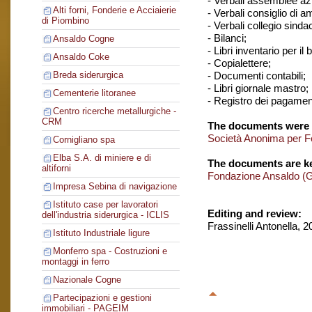
- Verbali assemblee azi
Alti forni, Fonderie e Acciaierie
- Verbali consiglio di 
di Piombino
- Verbali collegio sinda
- Bilanci;
Ansaldo Cogne
- Libri inventario per il 
Ansaldo Coke
- Copialettere;
- Documenti contabili;
Breda siderurgica
- Libri giornale mastro;
Cementerie litoranee
- Registro dei pagament
Centro ricerche metallurgiche -
CRM
The documents were 
Società Anonima per F
Cornigliano spa
Elba S.A. di miniere e di
The documents are ke
altiforni
Fondazione Ansaldo (
Impresa Sebina di navigazione
Istituto case per lavoratori
Editing and review:
dell'industria siderurgica - ICLIS
Frassinelli Antonella, 
Istituto Industriale ligure
Monferro spa - Costruzioni e
montaggi in ferro
Nazionale Cogne
Partecipazioni e gestioni
immobiliari - PAGEIM