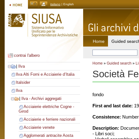
italiano
| English
Home
Guided searc
contrai l'albero
Home
»
Guided search
»
Li
|
Ilva
Società Fe
Ilva Alti Forni e Acciaierie d’Italia
Italsider
Ilva
fondo
|
Ilva - Archivi aggregati
First and last date:
19
Acciaierie elettriche Cogne -
Girod
Consistence:
Number o
Acciaierie e ferriere nazionali
Acciaierie venete
Description:
Document
- Libri soci;
Agglomerati antracite Aosta