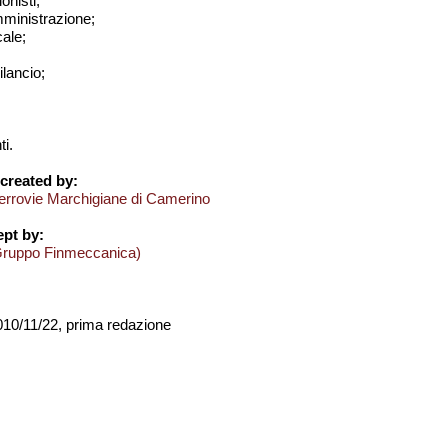
onisti;
amministrazione;
cale;
bilancio;
i.
created by:
errovie Marchigiane di Camerino
pt by:
Gruppo Finmeccanica)
2010/11/22, prima redazione