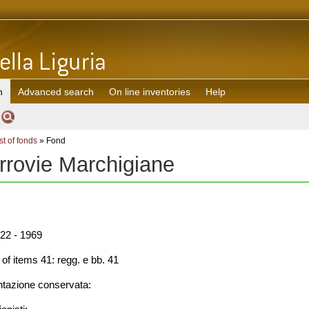
h
Advanced search
On line inventories
Help
st of fonds
» Fond
rrovie Marchigiane
22 - 1969
f items 41: regg. e bb. 41
azione conservata: