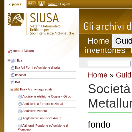
italiano
| English
Home
Guid
inventories
contrai l'albero
|
Ilva
Ilva Alti Forni e Acciaierie d’Italia
Home
»
Guid
Italsider
Ilva
Società
|
Ilva - Archivi aggregati
Acciaierie elettriche Cogne - Girod
Metallur
Acciaierie e ferriere nazionali
Acciaierie venete
Agglomerati antracite Aosta
fondo
Alti forni, Fonderie e Acciaierie di
Piombino