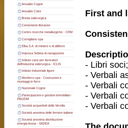
Ansaldo Cogne
First and 
Ansaldo Coke
Breda siderurgica
Cementerie litoranee
Consisten
Centro ricerche metallurgiche - CRM
Cornigliano spa
Elba S.A. di miniere e di altiforni
Descriptio
Impresa Sebina di navigazione
Istituto case per lavoratori
- Libri soci
dell'industria siderurgica - ICLIS
Istituto Industriale ligure
- Verbali a
Monferro spa - Costruzioni e
montaggi in ferro
- Verbali c
Nazionale Cogne
- Verbali c
Partecipazioni e gestioni immobiliari -
PAGEIM
- Verbali c
Società acquedotti della Versilia
Società anonima delle ferriere italiane
Società anonima distribuzione
The docum
energia Aosta - SADEA