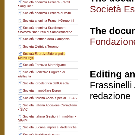
Società anonima Ferriera Fratelli
Società Ese
Sanguineti
Società anonima Ferriera di Voltri
Società anonima Franchi-Gregorini
The docum
Società anonima Stabilimento
Silvestro Nasturzio di Sampierdarena
Fondazion
Società Elettrica della Campania
Società Elettrica Teramo
Società Esercizi Siderurgici e
Metallurgici
Società Ferrovie Marchigiane
Editing an
Società Generale Pugliese di
elettricità
Frassinelli
Società Idroelettrica dell'Ossola
Società Immobiliare Borgo
redazione
Società Italiana Acciai Speciali - SIAS
Società Italiana Acciaierie Cornigliano
- SIAC
Società Italiana Gestioni Immobiliari -
SIGIM
Società Lucana Imprese Idrolettriche
Società Meridionale Azoto