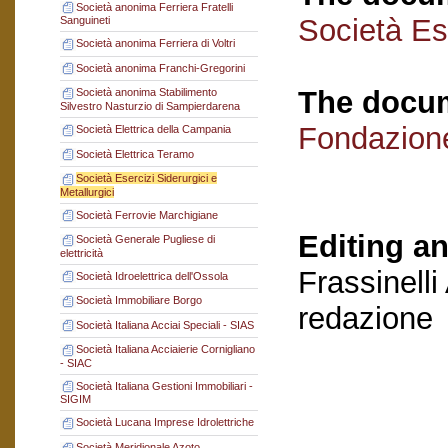
Società anonima Ferriera Fratelli
Società Ese
Sanguineti
Società anonima Ferriera di Voltri
Società anonima Franchi-Gregorini
The docum
Società anonima Stabilimento
Silvestro Nasturzio di Sampierdarena
Fondazion
Società Elettrica della Campania
Società Elettrica Teramo
Società Esercizi Siderurgici e
Metallurgici
Società Ferrovie Marchigiane
Editing an
Società Generale Pugliese di
elettricità
Frassinelli
Società Idroelettrica dell'Ossola
Società Immobiliare Borgo
redazione
Società Italiana Acciai Speciali - SIAS
Società Italiana Acciaierie Cornigliano
- SIAC
Società Italiana Gestioni Immobiliari -
SIGIM
Società Lucana Imprese Idrolettriche
Società Meridionale Azoto