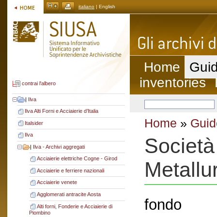
italiano
| English
Home
Guid
inventories
contrai l'albero
|
Ilva
Ilva Alti Forni e Acciaierie d’Italia
Home
»
Guid
Italsider
Ilva
Società
|
Ilva - Archivi aggregati
Acciaierie elettriche Cogne - Girod
Metallur
Acciaierie e ferriere nazionali
Acciaierie venete
Agglomerati antracite Aosta
fondo
Alti forni, Fonderie e Acciaierie di
Piombino