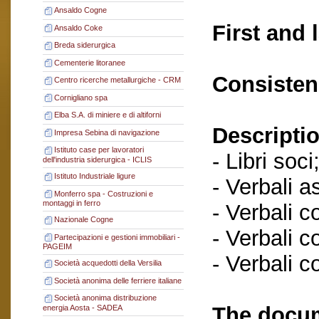
Ansaldo Cogne
First and 
Ansaldo Coke
Breda siderurgica
Cementerie litoranee
Consisten
Centro ricerche metallurgiche - CRM
Cornigliano spa
Elba S.A. di miniere e di altiforni
Descriptio
Impresa Sebina di navigazione
Istituto case per lavoratori
- Libri soci
dell'industria siderurgica - ICLIS
Istituto Industriale ligure
- Verbali a
Monferro spa - Costruzioni e
montaggi in ferro
- Verbali c
Nazionale Cogne
- Verbali c
Partecipazioni e gestioni immobiliari -
PAGEIM
- Verbali c
Società acquedotti della Versilia
Società anonima delle ferriere italiane
Società anonima distribuzione
The docum
energia Aosta - SADEA