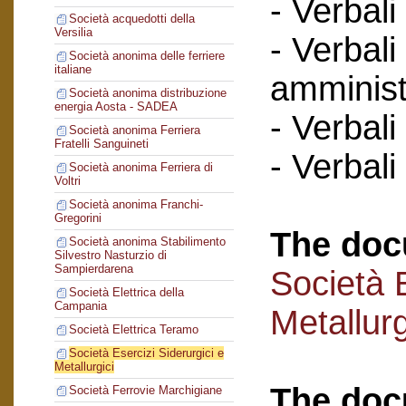
- Verbali
Società acquedotti della
Versilia
- Verbali
Società anonima delle ferriere
italiane
amminist
Società anonima distribuzione
energia Aosta - SADEA
- Verbali
Società anonima Ferriera
Fratelli Sanguineti
- Verbali
Società anonima Ferriera di
Voltri
Società anonima Franchi-
Gregorini
The doc
Società anonima Stabilimento
Silvestro Nasturzio di
Sampierdarena
Società E
Società Elettrica della
Campania
Metallurg
Società Elettrica Teramo
Società Esercizi Siderurgici e
Metallurgici
The doc
Società Ferrovie Marchigiane