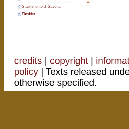
Stabilimento di Savona
Finsider
credits
|
copyright
|
informa
policy
| Texts released und
otherwise specified.