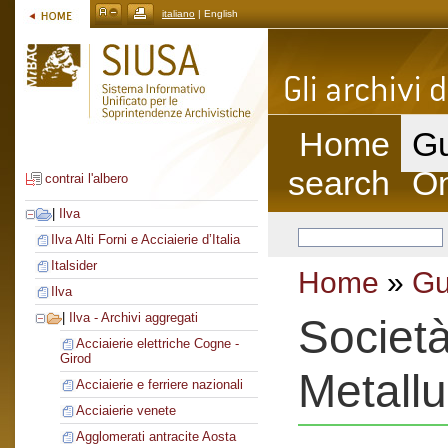
italiano
| English
Home
Gu
search
On
contrai l'albero
|
Ilva
Ilva Alti Forni e Acciaierie d’Italia
Italsider
Home
»
Gu
Ilva
|
Ilva - Archivi aggregati
Società
Acciaierie elettriche Cogne -
Girod
Metallu
Acciaierie e ferriere nazionali
Acciaierie venete
Agglomerati antracite Aosta