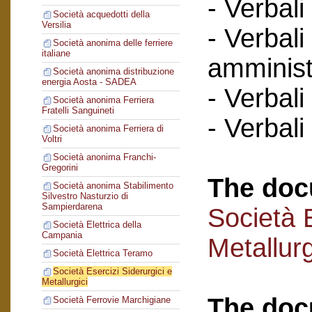
- Verbali
Società acquedotti della
Versilia
- Verbali
Società anonima delle ferriere
italiane
amminist
Società anonima distribuzione
energia Aosta - SADEA
- Verbali
Società anonima Ferriera
Fratelli Sanguineti
- Verbali
Società anonima Ferriera di
Voltri
Società anonima Franchi-
Gregorini
The doc
Società anonima Stabilimento
Silvestro Nasturzio di
Sampierdarena
Società E
Società Elettrica della
Campania
Metallurg
Società Elettrica Teramo
Società Esercizi Siderurgici e
Metallurgici
The doc
Società Ferrovie Marchigiane