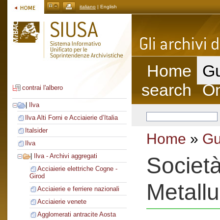
italiano
| English
Home
Gu
search
On
contrai l'albero
|
Ilva
Ilva Alti Forni e Acciaierie d’Italia
Italsider
Home
»
Gu
Ilva
|
Ilva - Archivi aggregati
Società
Acciaierie elettriche Cogne -
Girod
Metallu
Acciaierie e ferriere nazionali
Acciaierie venete
Agglomerati antracite Aosta