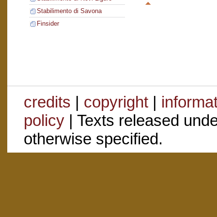
Stabilimento di Savona
Finsider
credits
|
copyright
|
informa
policy
| Texts released und
otherwise specified.