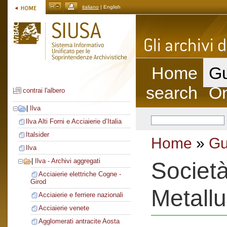
italiano
| English
Home
Gu
search
On
contrai l'albero
|
Ilva
Ilva Alti Forni e Acciaierie d’Italia
Italsider
Home
»
Gu
Ilva
|
Ilva - Archivi aggregati
Società
Acciaierie elettriche Cogne -
Girod
Metallu
Acciaierie e ferriere nazionali
Acciaierie venete
Agglomerati antracite Aosta