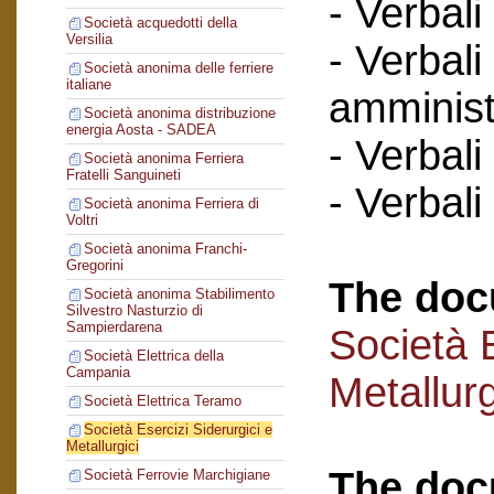
- Verbali
Società acquedotti della
Versilia
- Verbali
Società anonima delle ferriere
italiane
amminist
Società anonima distribuzione
energia Aosta - SADEA
- Verbali
Società anonima Ferriera
Fratelli Sanguineti
- Verbali
Società anonima Ferriera di
Voltri
Società anonima Franchi-
Gregorini
The doc
Società anonima Stabilimento
Silvestro Nasturzio di
Sampierdarena
Società E
Società Elettrica della
Campania
Metallurg
Società Elettrica Teramo
Società Esercizi Siderurgici e
Metallurgici
The doc
Società Ferrovie Marchigiane