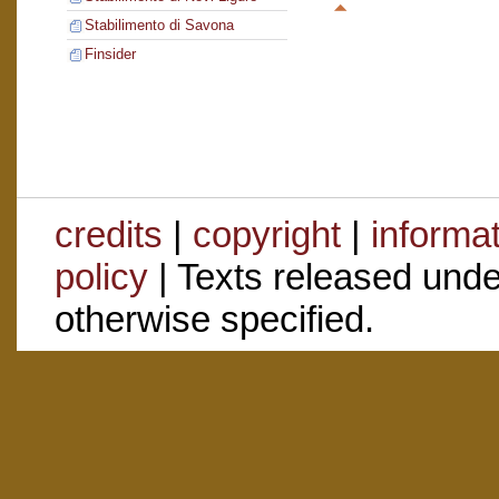
Stabilimento di Savona
Finsider
credits
|
copyright
|
informa
policy
| Texts released und
otherwise specified.