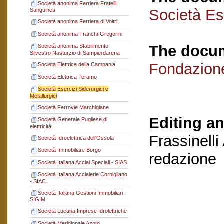
Società anonima Ferriera Fratelli
Società Ese
Sanguineti
Società anonima Ferriera di Voltri
Società anonima Franchi-Gregorini
The docum
Società anonima Stabilimento
Silvestro Nasturzio di Sampierdarena
Fondazion
Società Elettrica della Campania
Società Elettrica Teramo
Società Esercizi Siderurgici e
Metallurgici
Società Ferrovie Marchigiane
Editing an
Società Generale Pugliese di
elettricità
Frassinelli
Società Idroelettrica dell'Ossola
Società Immobiliare Borgo
redazione
Società Italiana Acciai Speciali - SIAS
Società Italiana Acciaierie Cornigliano
- SIAC
Società Italiana Gestioni Immobiliari -
SIGIM
Società Lucana Imprese Idrolettriche
Società Meridionale Azoto