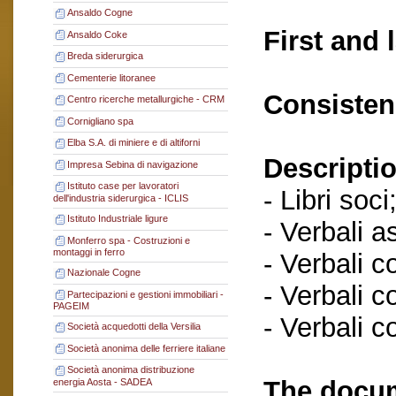
Ansaldo Cogne
First and 
Ansaldo Coke
Breda siderurgica
Cementerie litoranee
Consisten
Centro ricerche metallurgiche - CRM
Cornigliano spa
Elba S.A. di miniere e di altiforni
Descriptio
Impresa Sebina di navigazione
Istituto case per lavoratori
- Libri soci
dell'industria siderurgica - ICLIS
Istituto Industriale ligure
- Verbali a
Monferro spa - Costruzioni e
montaggi in ferro
- Verbali c
Nazionale Cogne
- Verbali c
Partecipazioni e gestioni immobiliari -
PAGEIM
- Verbali c
Società acquedotti della Versilia
Società anonima delle ferriere italiane
Società anonima distribuzione
The docum
energia Aosta - SADEA