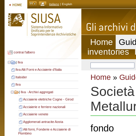
italiano
| English
Home
Guid
inventories
contrai l'albero
|
Ilva
Ilva Alti Forni e Acciaierie d’Italia
Home
»
Guid
Italsider
Ilva
Società
|
Ilva - Archivi aggregati
Acciaierie elettriche Cogne - Girod
Metallur
Acciaierie e ferriere nazionali
Acciaierie venete
Agglomerati antracite Aosta
fondo
Alti forni, Fonderie e Acciaierie di
Piombino