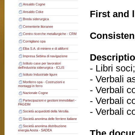
Ansaldo Cogne
First and 
Ansaldo Coke
Breda siderurgica
Cementerie litoranee
Consisten
Centro ricerche metallurgiche - CRM
Cornigliano spa
Elba S.A. di miniere e di altiforni
Descriptio
Impresa Sebina di navigazione
Istituto case per lavoratori
- Libri soci
dell'industria siderurgica - ICLIS
Istituto Industriale ligure
- Verbali a
Monferro spa - Costruzioni e
montaggi in ferro
- Verbali c
Nazionale Cogne
- Verbali c
Partecipazioni e gestioni immobiliari -
PAGEIM
- Verbali c
Società acquedotti della Versilia
Società anonima delle ferriere italiane
Società anonima distribuzione
The docum
energia Aosta - SADEA