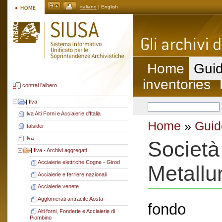
italiano
| English
Home
Guid
inventories
contrai l'albero
|
Ilva
Ilva Alti Forni e Acciaierie d’Italia
Home
»
Guid
Italsider
Ilva
Società
|
Ilva - Archivi aggregati
Acciaierie elettriche Cogne - Girod
Metallur
Acciaierie e ferriere nazionali
Acciaierie venete
Agglomerati antracite Aosta
fondo
Alti forni, Fonderie e Acciaierie di
Piombino