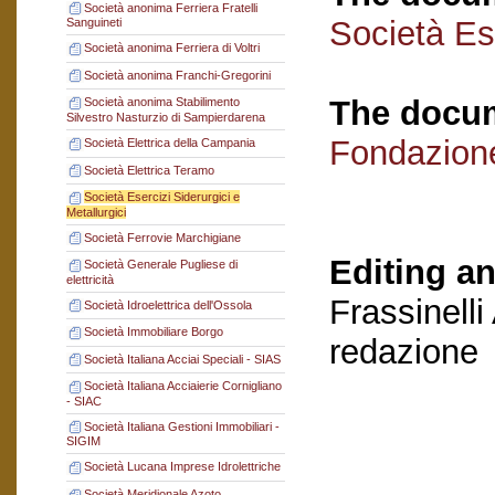
Società anonima Ferriera Fratelli
Società Ese
Sanguineti
Società anonima Ferriera di Voltri
Società anonima Franchi-Gregorini
The docum
Società anonima Stabilimento
Silvestro Nasturzio di Sampierdarena
Fondazion
Società Elettrica della Campania
Società Elettrica Teramo
Società Esercizi Siderurgici e
Metallurgici
Società Ferrovie Marchigiane
Editing an
Società Generale Pugliese di
elettricità
Frassinelli
Società Idroelettrica dell'Ossola
Società Immobiliare Borgo
redazione
Società Italiana Acciai Speciali - SIAS
Società Italiana Acciaierie Cornigliano
- SIAC
Società Italiana Gestioni Immobiliari -
SIGIM
Società Lucana Imprese Idrolettriche
Società Meridionale Azoto