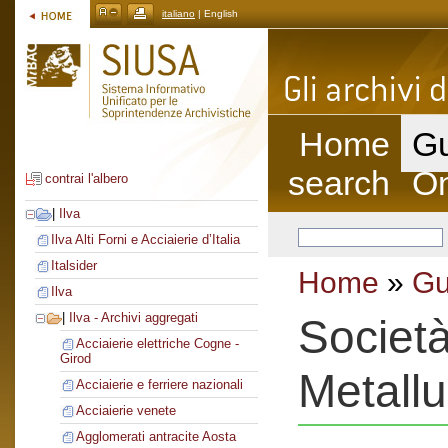
italiano
| English
Home
Gu
search
On
contrai l'albero
|
Ilva
Ilva Alti Forni e Acciaierie d’Italia
Italsider
Home
»
Gu
Ilva
|
Ilva - Archivi aggregati
Società
Acciaierie elettriche Cogne -
Girod
Metallu
Acciaierie e ferriere nazionali
Acciaierie venete
Agglomerati antracite Aosta