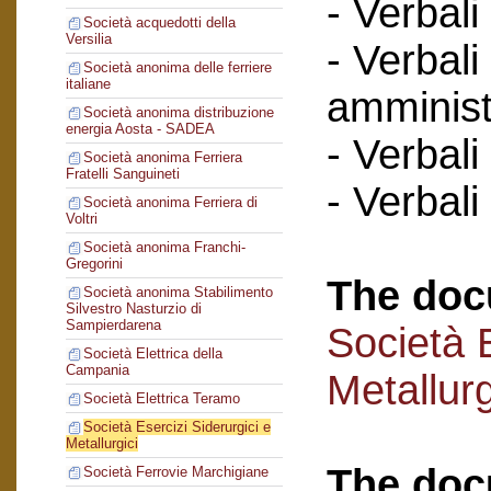
- Verbali
Società acquedotti della
Versilia
- Verbali
Società anonima delle ferriere
italiane
amminist
Società anonima distribuzione
energia Aosta - SADEA
- Verbali
Società anonima Ferriera
Fratelli Sanguineti
- Verbali
Società anonima Ferriera di
Voltri
Società anonima Franchi-
Gregorini
The doc
Società anonima Stabilimento
Silvestro Nasturzio di
Sampierdarena
Società E
Società Elettrica della
Campania
Metallurg
Società Elettrica Teramo
Società Esercizi Siderurgici e
Metallurgici
The doc
Società Ferrovie Marchigiane