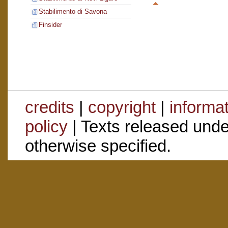
Stabilimento di Savona
Finsider
credits
|
copyright
|
informa
policy
| Texts released und
otherwise specified.