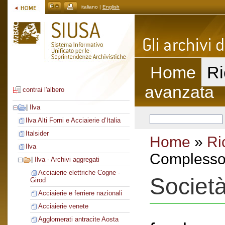
italiano |
English
Home
Ri
avanzata
contrai l'albero
|
Ilva
Ilva Alti Forni e Acciaierie d’Italia
Italsider
Home
»
Ri
Ilva
Complesso 
|
Ilva - Archivi aggregati
Acciaierie elettriche Cogne -
Società
Girod
Acciaierie e ferriere nazionali
Acciaierie venete
Agglomerati antracite Aosta