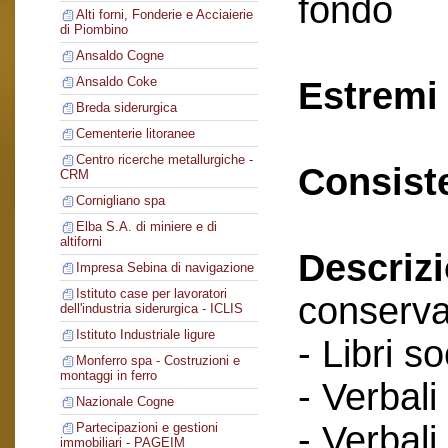
fondo
Alti forni, Fonderie e Acciaierie
di Piombino
Ansaldo Cogne
Ansaldo Coke
Estremi 
Breda siderurgica
Cementerie litoranee
Centro ricerche metallurgiche -
Consist
CRM
Cornigliano spa
Elba S.A. di miniere e di
altiforni
Descriz
Impresa Sebina di navigazione
Istituto case per lavoratori
conserva
dell'industria siderurgica - ICLIS
Istituto Industriale ligure
- Libri so
Monferro spa - Costruzioni e
montaggi in ferro
- Verbali
Nazionale Cogne
- Verbali
Partecipazioni e gestioni
immobiliari - PAGEIM