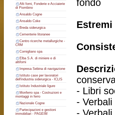
fondo
Alti forni, Fonderie e Acciaierie
di Piombino
Ansaldo Cogne
Ansaldo Coke
Estremi 
Breda siderurgica
Cementerie litoranee
Centro ricerche metallurgiche -
Consist
CRM
Cornigliano spa
Elba S.A. di miniere e di
altiforni
Descriz
Impresa Sebina di navigazione
Istituto case per lavoratori
conserva
dell'industria siderurgica - ICLIS
Istituto Industriale ligure
- Libri so
Monferro spa - Costruzioni e
montaggi in ferro
- Verbali
Nazionale Cogne
- Verbali
Partecipazioni e gestioni
immobiliari - PAGEIM