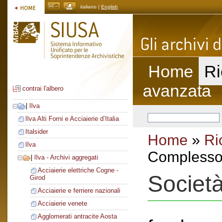
italiano |
English
Home
Ri
avanzata
contrai l'albero
|
Ilva
Ilva Alti Forni e Acciaierie d’Italia
Italsider
Home
»
Ri
Ilva
Complesso 
|
Ilva - Archivi aggregati
Acciaierie elettriche Cogne -
Società
Girod
Acciaierie e ferriere nazionali
Acciaierie venete
Agglomerati antracite Aosta