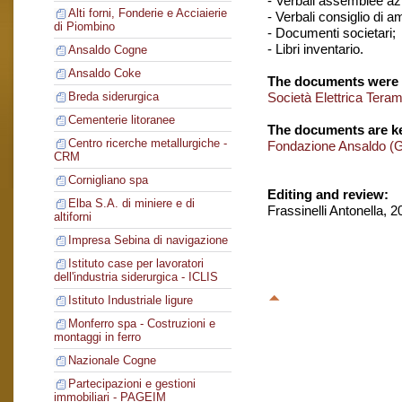
- Verbali assemblee azi
Alti forni, Fonderie e Acciaierie
- Verbali consiglio di 
di Piombino
- Documenti societari;
- Libri inventario.
Ansaldo Cogne
Ansaldo Coke
The documents were 
Società Elettrica Tera
Breda siderurgica
Cementerie litoranee
The documents are ke
Centro ricerche metallurgiche -
Fondazione Ansaldo (
CRM
Cornigliano spa
Editing and review:
Elba S.A. di miniere e di
Frassinelli Antonella, 
altiforni
Impresa Sebina di navigazione
Istituto case per lavoratori
dell'industria siderurgica - ICLIS
Istituto Industriale ligure
Monferro spa - Costruzioni e
montaggi in ferro
Nazionale Cogne
Partecipazioni e gestioni
immobiliari - PAGEIM