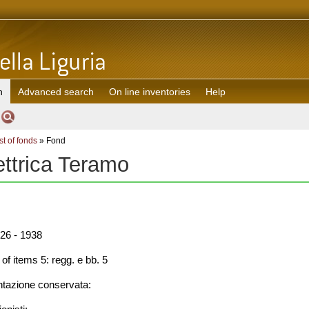
h
Advanced search
On line inventories
Help
st of fonds
» Fond
ettrica Teramo
26 - 1938
f items 5: regg. e bb. 5
azione conservata: