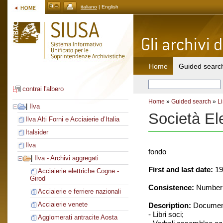
italiano
| English
Home
Guided searc
contrai l'albero
Home
»
Guided search
»
Li
|
Ilva
Società El
Ilva Alti Forni e Acciaierie d’Italia
Italsider
Ilva
fondo
|
Ilva - Archivi aggregati
First and last date:
19
Acciaierie elettriche Cogne -
Girod
Consistence:
Number o
Acciaierie e ferriere nazionali
Acciaierie venete
Description:
Document
- Libri soci;
Agglomerati antracite Aosta