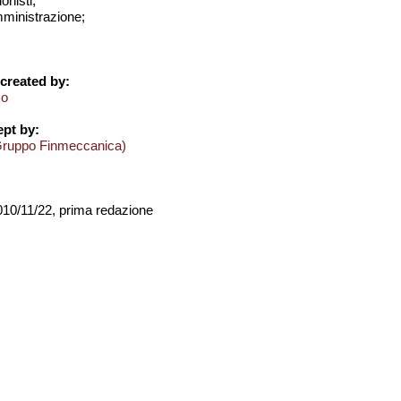
onisti;
amministrazione;
created by:
mo
pt by:
Gruppo Finmeccanica)
2010/11/22, prima redazione