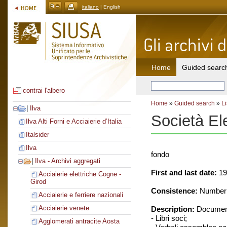
italiano
| English
Home
Guided searc
contrai l'albero
Home
»
Guided search
»
Li
|
Ilva
Società El
Ilva Alti Forni e Acciaierie d’Italia
Italsider
Ilva
fondo
|
Ilva - Archivi aggregati
First and last date:
19
Acciaierie elettriche Cogne -
Girod
Consistence:
Number o
Acciaierie e ferriere nazionali
Acciaierie venete
Description:
Document
- Libri soci;
Agglomerati antracite Aosta