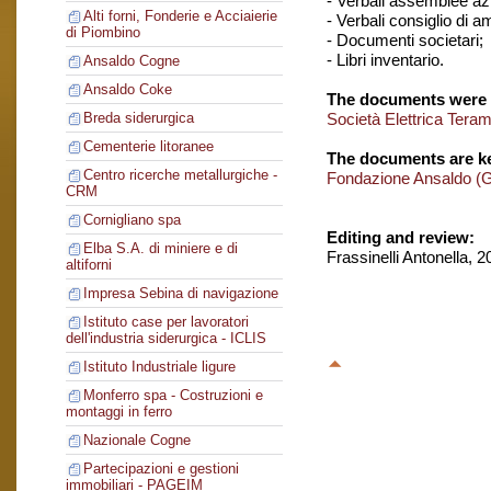
- Verbali assemblee azi
Alti forni, Fonderie e Acciaierie
- Verbali consiglio di 
di Piombino
- Documenti societari;
- Libri inventario.
Ansaldo Cogne
Ansaldo Coke
The documents were 
Società Elettrica Tera
Breda siderurgica
Cementerie litoranee
The documents are ke
Centro ricerche metallurgiche -
Fondazione Ansaldo (
CRM
Cornigliano spa
Editing and review:
Elba S.A. di miniere e di
Frassinelli Antonella, 
altiforni
Impresa Sebina di navigazione
Istituto case per lavoratori
dell'industria siderurgica - ICLIS
Istituto Industriale ligure
Monferro spa - Costruzioni e
montaggi in ferro
Nazionale Cogne
Partecipazioni e gestioni
immobiliari - PAGEIM