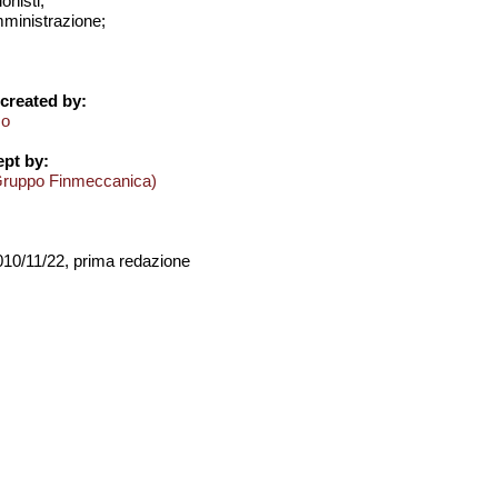
onisti;
amministrazione;
created by:
mo
pt by:
Gruppo Finmeccanica)
2010/11/22, prima redazione