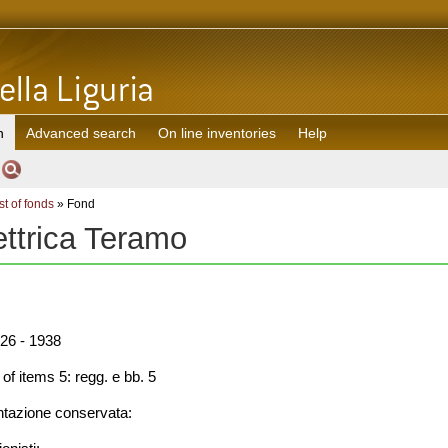
h
Advanced search
On line inventories
Help
st of fonds
» Fond
ettrica Teramo
26 - 1938
f items 5: regg. e bb. 5
azione conservata: