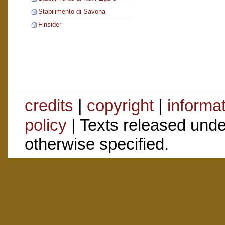
Stabilimento di Savona
Finsider
credits
|
copyright
|
informa
policy
| Texts released und
otherwise specified.