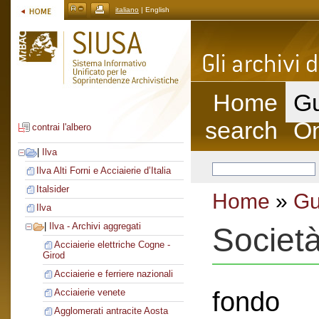
italiano
| English
Home
Gu
search
On
contrai l'albero
|
Ilva
Ilva Alti Forni e Acciaierie d’Italia
Italsider
Home
»
Gu
Ilva
|
Ilva - Archivi aggregati
Società
Acciaierie elettriche Cogne -
Girod
Acciaierie e ferriere nazionali
fondo
Acciaierie venete
Agglomerati antracite Aosta