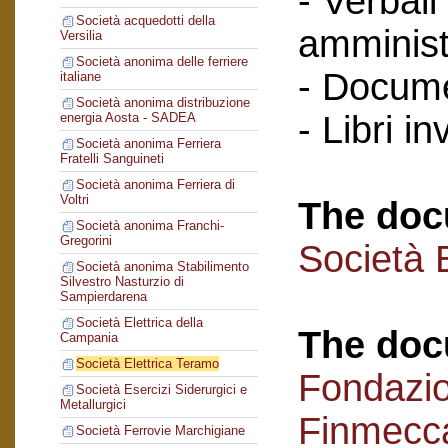
- Verbali
Società acquedotti della
amminist
Versilia
Società anonima delle ferriere
- Docume
italiane
Società anonima distribuzione
- Libri in
energia Aosta - SADEA
Società anonima Ferriera
Fratelli Sanguineti
Società anonima Ferriera di
Voltri
The doc
Società anonima Franchi-
Gregorini
Società 
Società anonima Stabilimento
Silvestro Nasturzio di
Sampierdarena
Società Elettrica della
The doc
Campania
Società Elettrica Teramo
Fondazi
Società Esercizi Siderurgici e
Metallurgici
Finmecc
Società Ferrovie Marchigiane