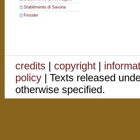
Stabilimento di Savona
Finsider
credits
|
copyright
|
informa
policy
| Texts released und
otherwise specified.