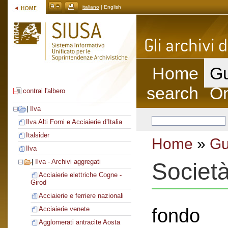
italiano
| English
Home
Gu
search
On
contrai l'albero
|
Ilva
Ilva Alti Forni e Acciaierie d’Italia
Italsider
Home
»
Gu
Ilva
|
Ilva - Archivi aggregati
Società
Acciaierie elettriche Cogne -
Girod
Acciaierie e ferriere nazionali
fondo
Acciaierie venete
Agglomerati antracite Aosta