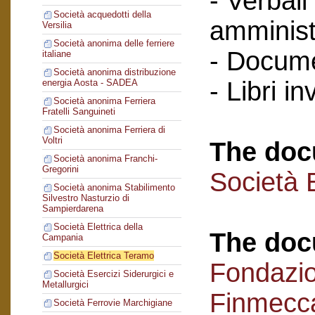
- Verbali
Società acquedotti della
amminist
Versilia
Società anonima delle ferriere
- Docume
italiane
Società anonima distribuzione
- Libri in
energia Aosta - SADEA
Società anonima Ferriera
Fratelli Sanguineti
Società anonima Ferriera di
Voltri
The doc
Società anonima Franchi-
Gregorini
Società 
Società anonima Stabilimento
Silvestro Nasturzio di
Sampierdarena
Società Elettrica della
The doc
Campania
Società Elettrica Teramo
Fondazi
Società Esercizi Siderurgici e
Metallurgici
Finmecc
Società Ferrovie Marchigiane