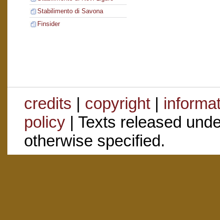
Stabilimento di Savona
Finsider
credits
|
copyright
|
informa
policy
| Texts released und
otherwise specified.