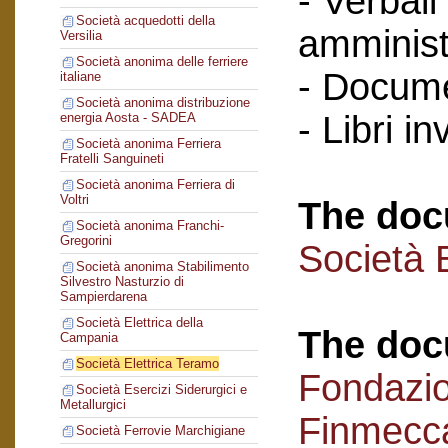
- Verbali
Società acquedotti della
amminist
Versilia
Società anonima delle ferriere
- Docume
italiane
Società anonima distribuzione
- Libri in
energia Aosta - SADEA
Società anonima Ferriera
Fratelli Sanguineti
Società anonima Ferriera di
Voltri
The doc
Società anonima Franchi-
Gregorini
Società 
Società anonima Stabilimento
Silvestro Nasturzio di
Sampierdarena
Società Elettrica della
The doc
Campania
Società Elettrica Teramo
Fondazi
Società Esercizi Siderurgici e
Metallurgici
Finmecc
Società Ferrovie Marchigiane