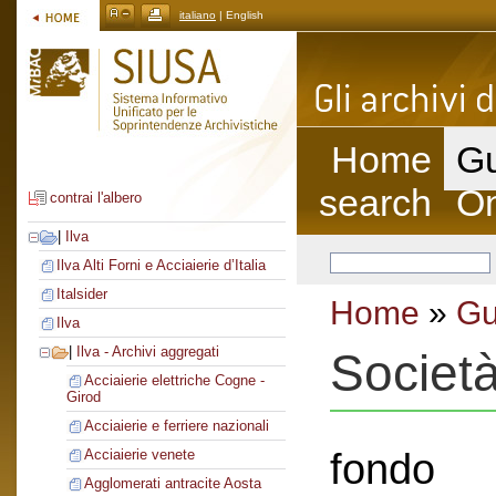
italiano
| English
Home
Gu
search
On
contrai l'albero
|
Ilva
Ilva Alti Forni e Acciaierie d’Italia
Italsider
Home
»
Gu
Ilva
|
Ilva - Archivi aggregati
Società
Acciaierie elettriche Cogne -
Girod
Acciaierie e ferriere nazionali
fondo
Acciaierie venete
Agglomerati antracite Aosta