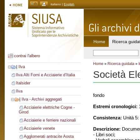
italiano |
English
Home
Ricerca guida
contrai l'albero
Home
»
Ricerca guidata
»
|
Ilva
Società El
Ilva Alti Forni e Acciaierie d’Italia
Italsider
Ilva
fondo
|
Ilva - Archivi aggregati
Estremi cronologici:
1
Acciaierie elettriche Cogne -
Girod
Consistenza:
Unità 5: 
Acciaierie e ferriere nazionali
Acciaierie venete
Descrizione:
Document
- Libri soci;
Agglomerati antracite Aosta