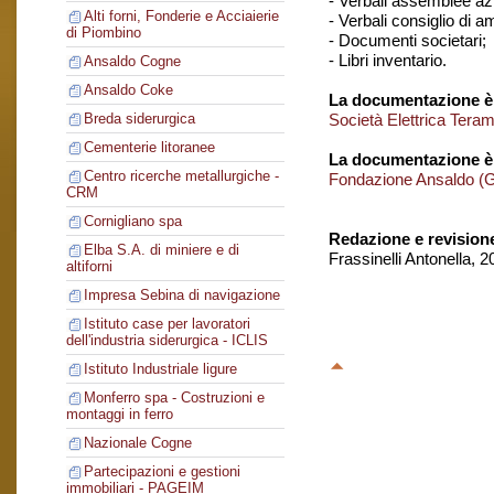
- Verbali assemblee azi
Alti forni, Fonderie e Acciaierie
- Verbali consiglio di 
di Piombino
- Documenti societari;
- Libri inventario.
Ansaldo Cogne
Ansaldo Coke
La documentazione è 
Società Elettrica Tera
Breda siderurgica
Cementerie litoranee
La documentazione è
Centro ricerche metallurgiche -
Fondazione Ansaldo (
CRM
Cornigliano spa
Redazione e revision
Elba S.A. di miniere e di
Frassinelli Antonella, 
altiforni
Impresa Sebina di navigazione
Istituto case per lavoratori
dell'industria siderurgica - ICLIS
Istituto Industriale ligure
Monferro spa - Costruzioni e
montaggi in ferro
Nazionale Cogne
Partecipazioni e gestioni
immobiliari - PAGEIM