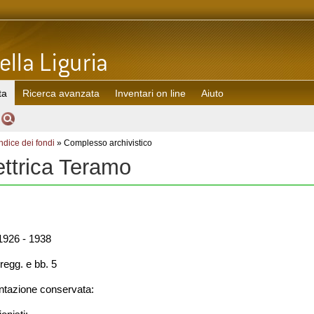
ta
Ricerca avanzata
Inventari on line
Aiuto
Indice dei fondi
» Complesso archivistico
ettrica Teramo
926 - 1938
regg. e bb. 5
azione conservata: