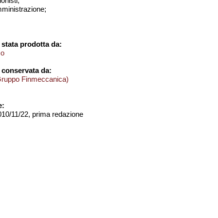
onisti;
amministrazione;
stata prodotta da:
mo
 conservata da:
Gruppo Finmeccanica)
e:
2010/11/22, prima redazione