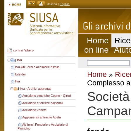
italiano |
English
Home
Rice
on line
Aiut
contrai l'albero
|
Ilva
Ilva Alti Forni e Acciaierie d’Italia
Home
»
Rice
Italsider
Complesso ar
Ilva
|
Ilva - Archivi aggregati
Società 
Acciaierie elettriche Cogne - Girod
Acciaierie e ferriere nazionali
Campan
Acciaierie venete
Agglomerati antracite Aosta
Alti forni, Fonderie e Acciaierie di
Piombino