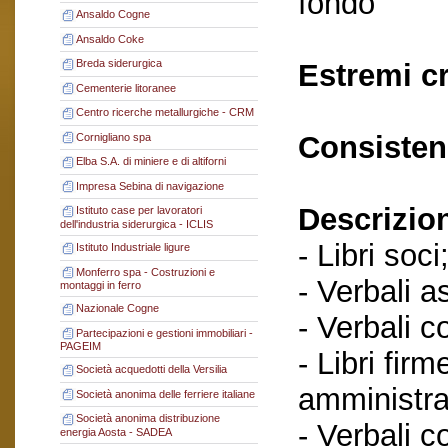
fondo
Ansaldo Cogne
Ansaldo Coke
Breda siderurgica
Estremi c
Cementerie litoranee
Centro ricerche metallurgiche - CRM
Consisten
Cornigliano spa
Elba S.A. di miniere e di altiforni
Impresa Sebina di navigazione
Descrizio
Istituto case per lavoratori
dell'industria siderurgica - ICLIS
- Libri soci
Istituto Industriale ligure
Monferro spa - Costruzioni e
- Verbali a
montaggi in ferro
Nazionale Cogne
- Verbali c
Partecipazioni e gestioni immobiliari -
PAGEIM
- Libri fir
Società acquedotti della Versilia
amministra
Società anonima delle ferriere italiane
Società anonima distribuzione
- Verbali c
energia Aosta - SADEA