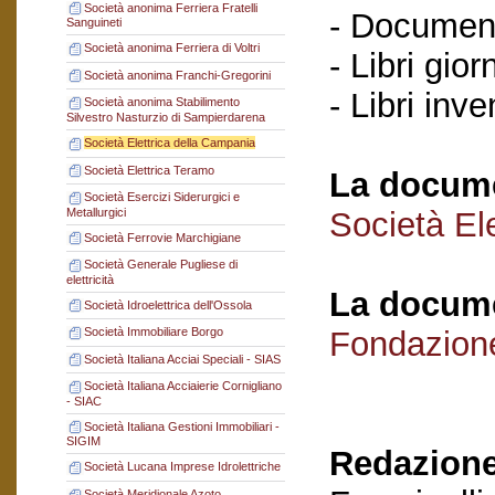
Società anonima Ferriera Fratelli
- Documenti
Sanguineti
Società anonima Ferriera di Voltri
- Libri gior
Società anonima Franchi-Gregorini
- Libri inve
Società anonima Stabilimento
Silvestro Nasturzio di Sampierdarena
Società Elettrica della Campania
Società Elettrica Teramo
La docume
Società Esercizi Siderurgici e
Metallurgici
Società El
Società Ferrovie Marchigiane
Società Generale Pugliese di
elettricità
La docume
Società Idroelettrica dell'Ossola
Fondazion
Società Immobiliare Borgo
Società Italiana Acciai Speciali - SIAS
Società Italiana Acciaierie Cornigliano
- SIAC
Società Italiana Gestioni Immobiliari -
SIGIM
Redazione
Società Lucana Imprese Idrolettriche
Società Meridionale Azoto