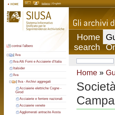
italiano
| English
Home
Gu
search
On
contrai l'albero
|
Ilva
Ilva Alti Forni e Acciaierie d’Italia
Italsider
Home
»
Gu
Ilva
|
Ilva - Archivi aggregati
Società
Acciaierie elettriche Cogne -
Girod
Campa
Acciaierie e ferriere nazionali
Acciaierie venete
Agglomerati antracite Aosta