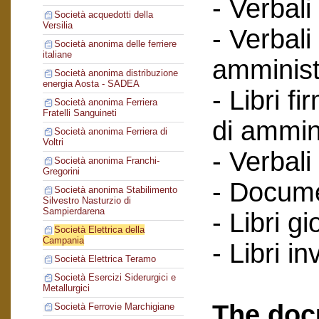
- Verbali
Società acquedotti della
Versilia
- Verbali
Società anonima delle ferriere
italiane
amminist
Società anonima distribuzione
energia Aosta - SADEA
- Libri f
Società anonima Ferriera
Fratelli Sanguineti
di ammin
Società anonima Ferriera di
Voltri
- Verbali
Società anonima Franchi-
Gregorini
- Documen
Società anonima Stabilimento
Silvestro Nasturzio di
Sampierdarena
- Libri gi
Società Elettrica della
Campania
- Libri in
Società Elettrica Teramo
Società Esercizi Siderurgici e
Metallurgici
The doc
Società Ferrovie Marchigiane