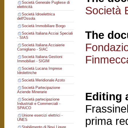
Società Generale Pugliese di
Società 
elettricità
Società Idroelettrica
dell'Ossola
Società Immobiliare Borgo
The doc
Società Italiana Acciai Speciali
- SIAS
Fondazi
Società Italiana Acciaierie
Cornigliano - SIAC
Finmecc
Società Italiana Gestioni
Immobiliari - SIGIM
Società Lucana Imprese
Idrolettriche
Società Meridionale Azoto
Società Partecipazione
Aziende Minerarie
Editing 
Società partecipazione
Industriali e Commerciali -
Frassinel
SPAICO
Unione esercizi elettrici -
prima re
UNES
Stabilimento di Novi Ligure