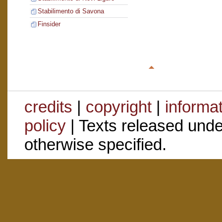
Stabilimento di Savona
Finsider
credits
|
copyright
|
informa
policy
| Texts released und
otherwise specified.