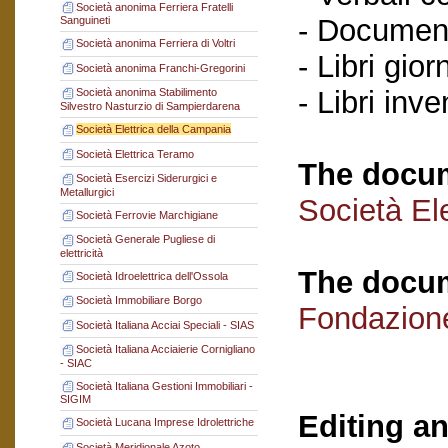
Società anonima Ferriera Fratelli
- Documenti
Sanguineti
Società anonima Ferriera di Voltri
- Libri gior
Società anonima Franchi-Gregorini
- Libri inve
Società anonima Stabilimento
Silvestro Nasturzio di Sampierdarena
Società Elettrica della Campania
Società Elettrica Teramo
The docum
Società Esercizi Siderurgici e
Metallurgici
Società El
Società Ferrovie Marchigiane
Società Generale Pugliese di
elettricità
The docum
Società Idroelettrica dell'Ossola
Società Immobiliare Borgo
Fondazion
Società Italiana Acciai Speciali - SIAS
Società Italiana Acciaierie Cornigliano
- SIAC
Società Italiana Gestioni Immobiliari -
SIGIM
Editing an
Società Lucana Imprese Idrolettriche
Società Meridionale Azoto