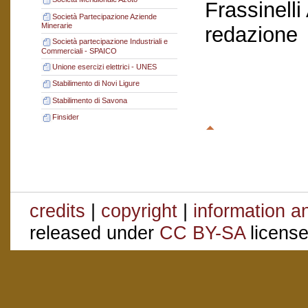
Frassinelli
Società Partecipazione Aziende
Minerarie
redazione
Società partecipazione Industriali e
Commerciali - SPAICO
Unione esercizi elettrici - UNES
Stabilimento di Novi Ligure
Stabilimento di Savona
Finsider
credits
|
copyright
|
information a
released under
CC BY-SA
license