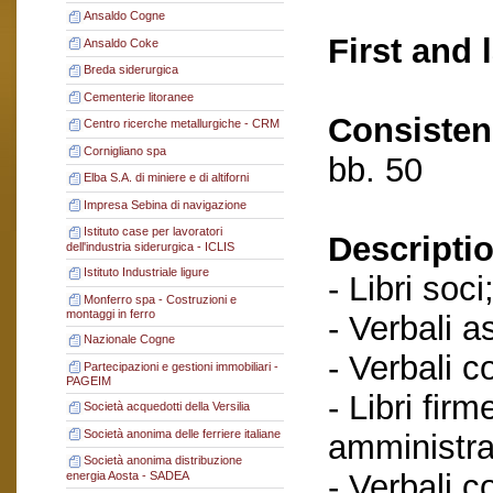
Ansaldo Cogne
First and 
Ansaldo Coke
Breda siderurgica
Cementerie litoranee
Consisten
Centro ricerche metallurgiche - CRM
Cornigliano spa
bb. 50
Elba S.A. di miniere e di altiforni
Impresa Sebina di navigazione
Istituto case per lavoratori
Descriptio
dell'industria siderurgica - ICLIS
Istituto Industriale ligure
- Libri soci
Monferro spa - Costruzioni e
montaggi in ferro
- Verbali a
Nazionale Cogne
- Verbali c
Partecipazioni e gestioni immobiliari -
PAGEIM
- Libri fir
Società acquedotti della Versilia
Società anonima delle ferriere italiane
amministra
Società anonima distribuzione
- Verbali c
energia Aosta - SADEA