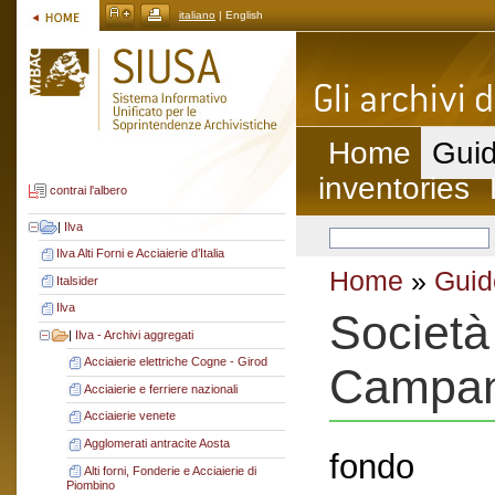
italiano
| English
Home
Guid
inventories
contrai l'albero
|
Ilva
Ilva Alti Forni e Acciaierie d’Italia
Home
»
Guid
Italsider
Ilva
Società 
|
Ilva - Archivi aggregati
Acciaierie elettriche Cogne - Girod
Campan
Acciaierie e ferriere nazionali
Acciaierie venete
Agglomerati antracite Aosta
fondo
Alti forni, Fonderie e Acciaierie di
Piombino