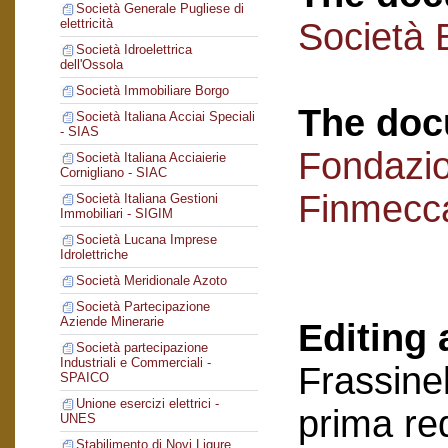
Società Generale Pugliese di
Società 
elettricità
Società Idroelettrica
dell'Ossola
Società Immobiliare Borgo
The doc
Società Italiana Acciai Speciali
- SIAS
Fondazi
Società Italiana Acciaierie
Cornigliano - SIAC
Finmecc
Società Italiana Gestioni
Immobiliari - SIGIM
Società Lucana Imprese
Idrolettriche
Società Meridionale Azoto
Società Partecipazione
Aziende Minerarie
Editing 
Società partecipazione
Industriali e Commerciali -
Frassinel
SPAICO
Unione esercizi elettrici -
prima re
UNES
Stabilimento di Novi Ligure