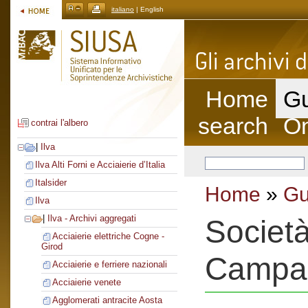
italiano
| English
Home
Gu
search
On
contrai l'albero
|
Ilva
Ilva Alti Forni e Acciaierie d’Italia
Italsider
Home
»
Gu
Ilva
|
Ilva - Archivi aggregati
Società
Acciaierie elettriche Cogne -
Girod
Campa
Acciaierie e ferriere nazionali
Acciaierie venete
Agglomerati antracite Aosta