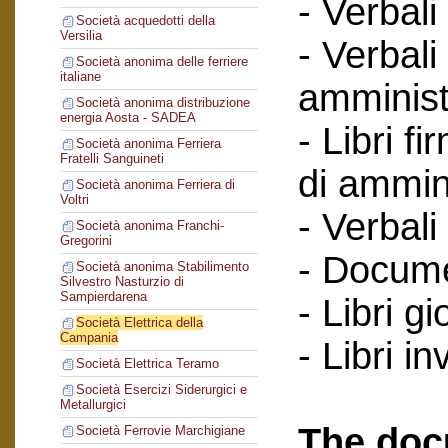
- Verbali
Società acquedotti della
Versilia
- Verbali
Società anonima delle ferriere
italiane
amminist
Società anonima distribuzione
energia Aosta - SADEA
- Libri f
Società anonima Ferriera
Fratelli Sanguineti
di ammin
Società anonima Ferriera di
Voltri
- Verbali
Società anonima Franchi-
Gregorini
- Documen
Società anonima Stabilimento
Silvestro Nasturzio di
Sampierdarena
- Libri gi
Società Elettrica della
Campania
- Libri in
Società Elettrica Teramo
Società Esercizi Siderurgici e
Metallurgici
The doc
Società Ferrovie Marchigiane