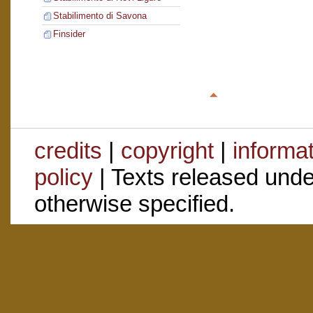
Stabilimento di Savona
Finsider
credits
|
copyright
|
informa
policy
| Texts released und
otherwise specified.