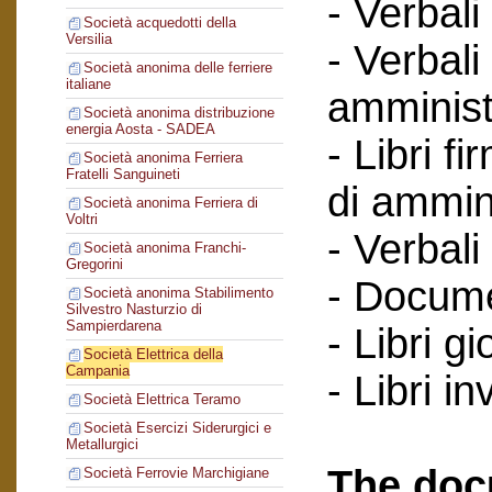
- Verbali
Società acquedotti della
Versilia
- Verbali
Società anonima delle ferriere
italiane
amminist
Società anonima distribuzione
energia Aosta - SADEA
- Libri f
Società anonima Ferriera
Fratelli Sanguineti
di ammin
Società anonima Ferriera di
Voltri
- Verbali
Società anonima Franchi-
Gregorini
- Documen
Società anonima Stabilimento
Silvestro Nasturzio di
Sampierdarena
- Libri gi
Società Elettrica della
Campania
- Libri in
Società Elettrica Teramo
Società Esercizi Siderurgici e
Metallurgici
The doc
Società Ferrovie Marchigiane