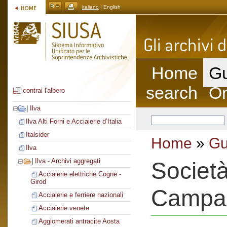
italiano
| English
Home
Gu
search
On
contrai l'albero
|
Ilva
Ilva Alti Forni e Acciaierie d’Italia
Italsider
Home
»
Gu
Ilva
|
Ilva - Archivi aggregati
Società
Acciaierie elettriche Cogne -
Girod
Campa
Acciaierie e ferriere nazionali
Acciaierie venete
Agglomerati antracite Aosta