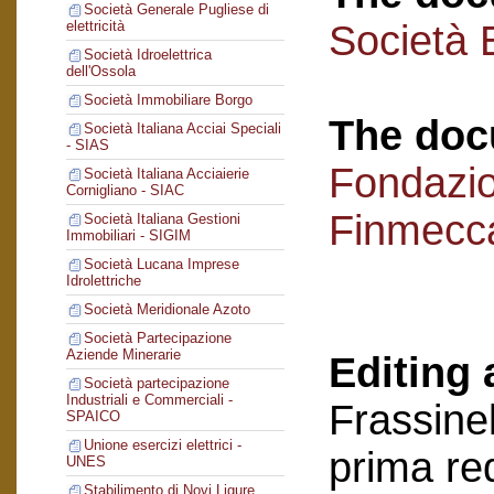
Società Generale Pugliese di
Società 
elettricità
Società Idroelettrica
dell'Ossola
Società Immobiliare Borgo
The doc
Società Italiana Acciai Speciali
- SIAS
Fondazi
Società Italiana Acciaierie
Cornigliano - SIAC
Finmecc
Società Italiana Gestioni
Immobiliari - SIGIM
Società Lucana Imprese
Idrolettriche
Società Meridionale Azoto
Società Partecipazione
Aziende Minerarie
Editing 
Società partecipazione
Industriali e Commerciali -
Frassinel
SPAICO
Unione esercizi elettrici -
prima re
UNES
Stabilimento di Novi Ligure