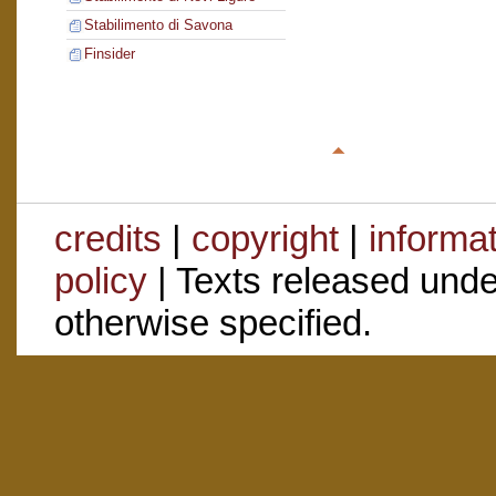
Stabilimento di Savona
Finsider
credits
|
copyright
|
informa
policy
| Texts released und
otherwise specified.