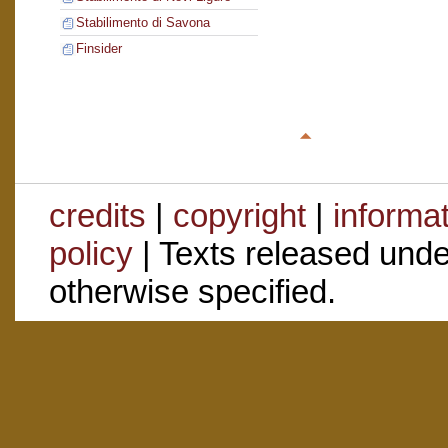
Stabilimento di Savona
Finsider
credits
|
copyright
|
informa
policy
| Texts released und
otherwise specified.