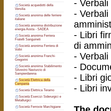
- Verbali
Società acquedotti della
Versilia
- Verbali
Società anonima delle ferriere
italiane
amminist
Società anonima distribuzione
energia Aosta - SADEA
- Libri f
Società anonima Ferriera
Fratelli Sanguineti
di ammin
Società anonima Ferriera di
Voltri
- Verbali
Società anonima Franchi-
Gregorini
- Documen
Società anonima Stabilimento
Silvestro Nasturzio di
Sampierdarena
- Libri gi
Società Elettrica della
Campania
- Libri in
Società Elettrica Teramo
Società Esercizi Siderurgici e
Metallurgici
The doc
Società Ferrovie Marchigiane