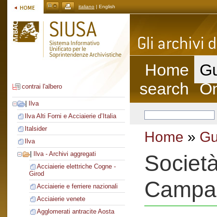
italiano
| English
Home
Gu
search
On
contrai l'albero
|
Ilva
Ilva Alti Forni e Acciaierie d’Italia
Italsider
Home
»
Gu
Ilva
|
Ilva - Archivi aggregati
Società
Acciaierie elettriche Cogne -
Girod
Campa
Acciaierie e ferriere nazionali
Acciaierie venete
Agglomerati antracite Aosta