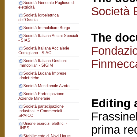
Società Generale Pugliese di
Società 
elettricità
Società Idroelettrica
dell'Ossola
Società Immobiliare Borgo
The doc
Società Italiana Acciai Speciali
- SIAS
Fondazi
Società Italiana Acciaierie
Cornigliano - SIAC
Finmecc
Società Italiana Gestioni
Immobiliari - SIGIM
Società Lucana Imprese
Idrolettriche
Società Meridionale Azoto
Società Partecipazione
Aziende Minerarie
Editing 
Società partecipazione
Industriali e Commerciali -
Frassinel
SPAICO
Unione esercizi elettrici -
prima re
UNES
Stabilimento di Novi Ligure