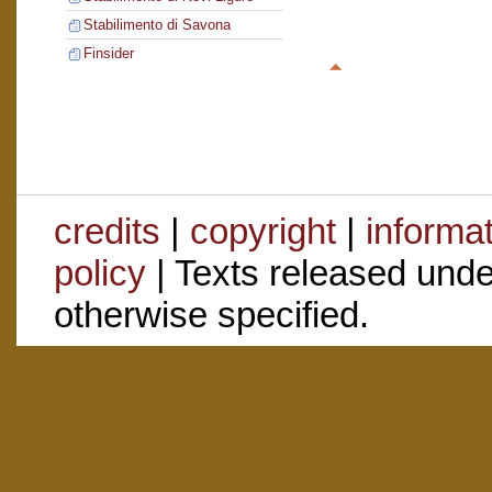
Stabilimento di Savona
Finsider
credits
|
copyright
|
informa
policy
| Texts released und
otherwise specified.