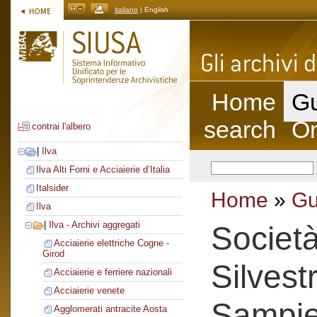
italiano
| English
Home
Gu
search
On
contrai l'albero
|
Ilva
Ilva Alti Forni e Acciaierie d’Italia
Italsider
Home
»
Gu
Ilva
|
Ilva - Archivi aggregati
Societ
Acciaierie elettriche Cogne -
Girod
Silvest
Acciaierie e ferriere nazionali
Acciaierie venete
Sampie
Agglomerati antracite Aosta