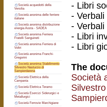
- Libri so
Società acquedotti della
Versilia
- Verbali
Società anonima delle ferriere
italiane
- Verbali
Società anonima distribuzione
energia Aosta - SADEA
- Libri in
Società anonima Ferriera
Fratelli Sanguineti
- Libri gi
Società anonima Ferriera di
Voltri
Società anonima Franchi-
Gregorini
Società anonima Stabilimento
The doc
Silvestro Nasturzio di
Sampierdarena
Società 
Società Elettrica della
Campania
Silvestro
Società Elettrica Teramo
Società Esercizi Siderurgici e
Sampier
Metallurgici
Società Ferrovie Marchigiane