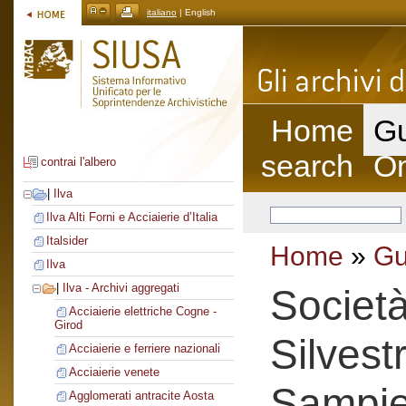
italiano
| English
Home
Gu
search
On
contrai l'albero
|
Ilva
Ilva Alti Forni e Acciaierie d’Italia
Italsider
Home
»
Gu
Ilva
|
Ilva - Archivi aggregati
Societ
Acciaierie elettriche Cogne -
Girod
Silvest
Acciaierie e ferriere nazionali
Acciaierie venete
Sampie
Agglomerati antracite Aosta