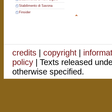
Stabilimento di Savona
Finsider
credits
|
copyright
|
informa
policy
| Texts released und
otherwise specified.