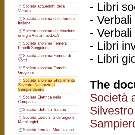
- Libri so
Società acquedotti della
Versilia
- Verbali
Società anonima delle ferriere
italiane
- Verbali
Società anonima distribuzione
energia Aosta - SADEA
- Libri in
Società anonima Ferriera
Fratelli Sanguineti
- Libri gi
Società anonima Ferriera di
Voltri
Società anonima Franchi-
Gregorini
Società anonima Stabilimento
The doc
Silvestro Nasturzio di
Sampierdarena
Società 
Società Elettrica della
Campania
Silvestro
Società Elettrica Teramo
Società Esercizi Siderurgici e
Sampier
Metallurgici
Società Ferrovie Marchigiane