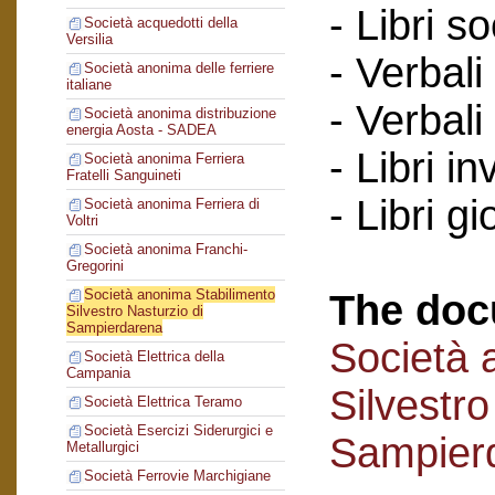
- Libri so
Società acquedotti della
Versilia
- Verbali
Società anonima delle ferriere
italiane
- Verbali
Società anonima distribuzione
energia Aosta - SADEA
- Libri in
Società anonima Ferriera
Fratelli Sanguineti
- Libri gi
Società anonima Ferriera di
Voltri
Società anonima Franchi-
Gregorini
Società anonima Stabilimento
The doc
Silvestro Nasturzio di
Sampierdarena
Società 
Società Elettrica della
Campania
Silvestro
Società Elettrica Teramo
Società Esercizi Siderurgici e
Sampier
Metallurgici
Società Ferrovie Marchigiane