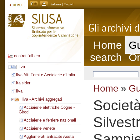
italiano
| English
Home
Gu
search
On
contrai l'albero
|
Ilva
Ilva Alti Forni e Acciaierie d’Italia
Italsider
Home
»
Gu
Ilva
|
Ilva - Archivi aggregati
Societ
Acciaierie elettriche Cogne -
Girod
Silvest
Acciaierie e ferriere nazionali
Acciaierie venete
Sampie
Agglomerati antracite Aosta