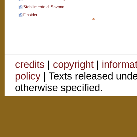
Stabilimento di Savona
Finsider
credits
|
copyright
|
informa
policy
| Texts released und
otherwise specified.