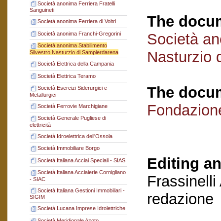
Società anonima Ferriera Fratelli
Sanguineti
The docum
Società anonima Ferriera di Voltri
Società anonima Franchi-Gregorini
Società an
Società anonima Stabilimento
Nasturzio 
Silvestro Nasturzio di Sampierdarena
Società Elettrica della Campania
Società Elettrica Teramo
The docum
Società Esercizi Siderurgici e
Metallurgici
Fondazion
Società Ferrovie Marchigiane
Società Generale Pugliese di
elettricità
Società Idroelettrica dell'Ossola
Società Immobiliare Borgo
Editing an
Società Italiana Acciai Speciali - SIAS
Società Italiana Acciaierie Cornigliano
Frassinelli
- SIAC
Società Italiana Gestioni Immobiliari -
redazione
SIGIM
Società Lucana Imprese Idrolettriche
Società Meridionale Azoto