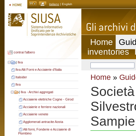
italiano
| English
Home
Guid
inventories
contrai l'albero
|
Ilva
Ilva Alti Forni e Acciaierie d’Italia
Home
»
Guid
Italsider
Ilva
Società
|
Ilva - Archivi aggregati
Acciaierie elettriche Cogne - Girod
Silvestr
Acciaierie e ferriere nazionali
Acciaierie venete
Sampie
Agglomerati antracite Aosta
Alti forni, Fonderie e Acciaierie di
Piombino