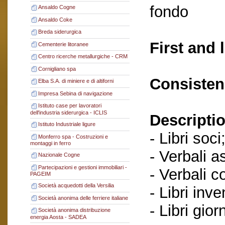
fondo
Ansaldo Cogne
Ansaldo Coke
Breda siderurgica
First and 
Cementerie litoranee
Centro ricerche metallurgiche - CRM
Cornigliano spa
Consisten
Elba S.A. di miniere e di altiforni
Impresa Sebina di navigazione
Istituto case per lavoratori
dell'industria siderurgica - ICLIS
Descriptio
Istituto Industriale ligure
- Libri soci
Monferro spa - Costruzioni e
montaggi in ferro
- Verbali a
Nazionale Cogne
Partecipazioni e gestioni immobiliari -
- Verbali c
PAGEIM
Società acquedotti della Versilia
- Libri inve
Società anonima delle ferriere italiane
- Libri gior
Società anonima distribuzione
energia Aosta - SADEA