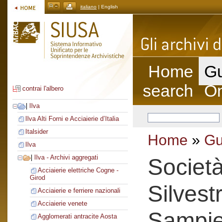
italiano
| English
Home
Gu
search
On
contrai l'albero
|
Ilva
Ilva Alti Forni e Acciaierie d’Italia
Italsider
Home
»
Gu
Ilva
|
Ilva - Archivi aggregati
Societ
Acciaierie elettriche Cogne -
Girod
Silvest
Acciaierie e ferriere nazionali
Acciaierie venete
Sampie
Agglomerati antracite Aosta