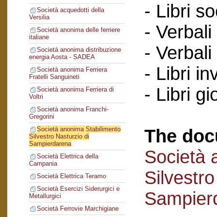
- Libri so
Società acquedotti della
Versilia
- Verbali
Società anonima delle ferriere
italiane
- Verbali
Società anonima distribuzione
energia Aosta - SADEA
- Libri in
Società anonima Ferriera
Fratelli Sanguineti
- Libri gi
Società anonima Ferriera di
Voltri
Società anonima Franchi-
Gregorini
Società anonima Stabilimento
The doc
Silvestro Nasturzio di
Sampierdarena
Società 
Società Elettrica della
Campania
Silvestro
Società Elettrica Teramo
Società Esercizi Siderurgici e
Sampier
Metallurgici
Società Ferrovie Marchigiane