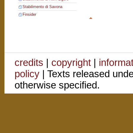
Stabilimento di Savona
Finsider
credits
|
copyright
|
informa
policy
| Texts released und
otherwise specified.