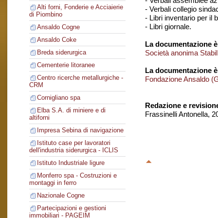
- Verbali assemblee azi
Alti forni, Fonderie e Acciaierie
- Verbali collegio sinda
di Piombino
- Libri inventario per il 
- Libri giornale.
Ansaldo Cogne
Ansaldo Coke
La documentazione è 
Società anonima Stabil
Breda siderurgica
Cementerie litoranee
La documentazione è
Centro ricerche metallurgiche -
Fondazione Ansaldo (
CRM
Cornigliano spa
Redazione e revision
Elba S.A. di miniere e di
Frassinelli Antonella, 
altiforni
Impresa Sebina di navigazione
Istituto case per lavoratori
dell'industria siderurgica - ICLIS
Istituto Industriale ligure
Monferro spa - Costruzioni e
montaggi in ferro
Nazionale Cogne
Partecipazioni e gestioni
immobiliari - PAGEIM