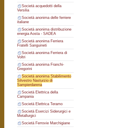
Società acquedotti della
Versilia
Società anonima delle ferriere
italiane
Società anonima distribuzione
energia Aosta - SADEA
Società anonima Ferriera
Fratelli Sanguineti
Società anonima Ferriera di
Voltri
Società anonima Franchi-
Gregorini
Società anonima Stabilimento
Silvestro Nasturzio di
Sampierdarena
Società Elettrica della
Campania
Società Elettrica Teramo
Società Esercizi Siderurgici e
Metallurgici
Società Ferrovie Marchigiane