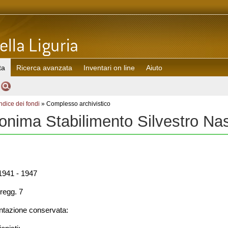
ta
Ricerca avanzata
Inventari on line
Aiuto
Indice dei fondi
» Complesso archivistico
onima Stabilimento Silvestro Na
941 - 1947
regg. 7
azione conservata: