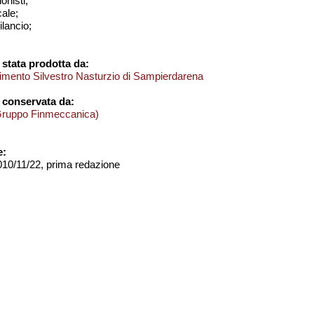
onisti;
cale;
bilancio;
stata prodotta da:
imento Silvestro Nasturzio di Sampierdarena
 conservata da:
Gruppo Finmeccanica)
e:
2010/11/22, prima redazione