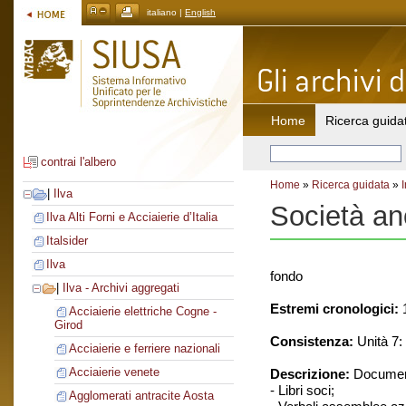
italiano |
English
Home
Ricerca guida
contrai l'albero
Home
»
Ricerca guidata
»
|
Ilva
Società an
Ilva Alti Forni e Acciaierie d’Italia
Italsider
Ilva
fondo
|
Ilva - Archivi aggregati
Estremi cronologici:
1
Acciaierie elettriche Cogne -
Girod
Consistenza:
Unità 7: 
Acciaierie e ferriere nazionali
Acciaierie venete
Descrizione:
Document
- Libri soci;
Agglomerati antracite Aosta