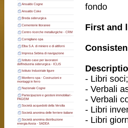
fondo
Ansaldo Cogne
Ansaldo Coke
Breda siderurgica
First and 
Cementerie litoranee
Centro ricerche metallurgiche - CRM
Cornigliano spa
Consisten
Elba S.A. di miniere e di altiforni
Impresa Sebina di navigazione
Istituto case per lavoratori
dell'industria siderurgica - ICLIS
Descriptio
Istituto Industriale ligure
- Libri soci
Monferro spa - Costruzioni e
montaggi in ferro
- Verbali a
Nazionale Cogne
Partecipazioni e gestioni immobiliari -
- Verbali c
PAGEIM
Società acquedotti della Versilia
- Libri inve
Società anonima delle ferriere italiane
- Libri gior
Società anonima distribuzione
energia Aosta - SADEA