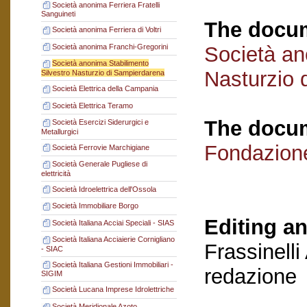
Società anonima Ferriera Fratelli
Sanguineti
The docum
Società anonima Ferriera di Voltri
Società anonima Franchi-Gregorini
Società an
Società anonima Stabilimento
Nasturzio 
Silvestro Nasturzio di Sampierdarena
Società Elettrica della Campania
Società Elettrica Teramo
The docum
Società Esercizi Siderurgici e
Metallurgici
Fondazion
Società Ferrovie Marchigiane
Società Generale Pugliese di
elettricità
Società Idroelettrica dell'Ossola
Società Immobiliare Borgo
Editing an
Società Italiana Acciai Speciali - SIAS
Società Italiana Acciaierie Cornigliano
Frassinelli
- SIAC
Società Italiana Gestioni Immobiliari -
redazione
SIGIM
Società Lucana Imprese Idrolettriche
Società Meridionale Azoto