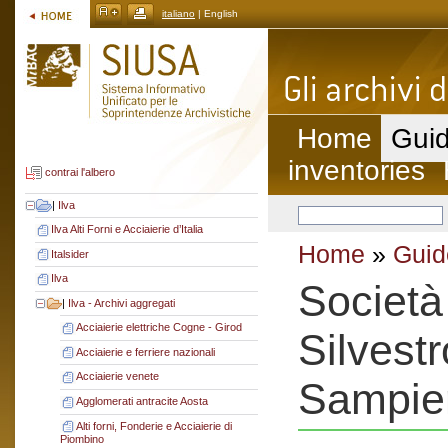
italiano
| English
Home
Guid
inventories
contrai l'albero
|
Ilva
Ilva Alti Forni e Acciaierie d’Italia
Home
»
Guid
Italsider
Ilva
Società
|
Ilva - Archivi aggregati
Acciaierie elettriche Cogne - Girod
Silvestr
Acciaierie e ferriere nazionali
Acciaierie venete
Sampie
Agglomerati antracite Aosta
Alti forni, Fonderie e Acciaierie di
Piombino