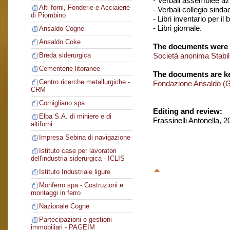
- Verbali assemblee azi
Alti forni, Fonderie e Acciaierie
- Verbali collegio sinda
di Piombino
- Libri inventario per il 
- Libri giornale.
Ansaldo Cogne
Ansaldo Coke
The documents were 
Società anonima Stabil
Breda siderurgica
Cementerie litoranee
The documents are ke
Centro ricerche metallurgiche -
Fondazione Ansaldo (
CRM
Cornigliano spa
Editing and review:
Elba S.A. di miniere e di
Frassinelli Antonella, 
altiforni
Impresa Sebina di navigazione
Istituto case per lavoratori
dell'industria siderurgica - ICLIS
Istituto Industriale ligure
Monferro spa - Costruzioni e
montaggi in ferro
Nazionale Cogne
Partecipazioni e gestioni
immobiliari - PAGEIM