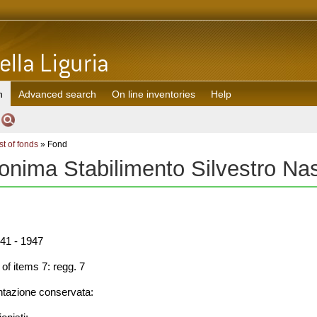
h
Advanced search
On line inventories
Help
st of fonds
» Fond
onima Stabilimento Silvestro Na
41 - 1947
f items 7: regg. 7
azione conservata: