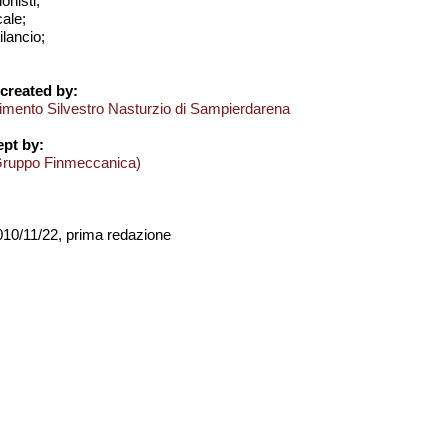
onisti;
cale;
bilancio;
created by:
imento Silvestro Nasturzio di Sampierdarena
pt by:
Gruppo Finmeccanica)
2010/11/22, prima redazione