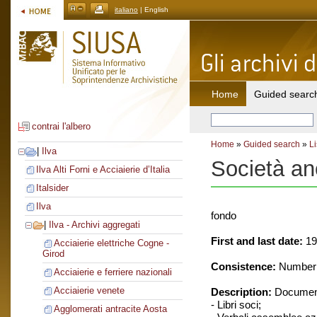
italiano
| English
Home
Guided searc
contrai l'albero
Home
»
Guided search
»
Li
|
Ilva
Società an
Ilva Alti Forni e Acciaierie d’Italia
Italsider
Ilva
fondo
|
Ilva - Archivi aggregati
First and last date:
19
Acciaierie elettriche Cogne -
Girod
Consistence:
Number o
Acciaierie e ferriere nazionali
Acciaierie venete
Description:
Document
- Libri soci;
Agglomerati antracite Aosta