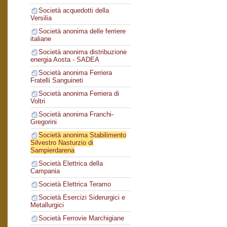
Società acquedotti della
Versilia
Società anonima delle ferriere
italiane
Società anonima distribuzione
energia Aosta - SADEA
Società anonima Ferriera
Fratelli Sanguineti
Società anonima Ferriera di
Voltri
Società anonima Franchi-
Gregorini
Società anonima Stabilimento
Silvestro Nasturzio di
Sampierdarena
Società Elettrica della
Campania
Società Elettrica Teramo
Società Esercizi Siderurgici e
Metallurgici
Società Ferrovie Marchigiane