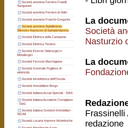
- Libri gior
Società anonima Ferriera Fratelli
Sanguineti
Società anonima Ferriera di Voltri
La docume
Società anonima Franchi-Gregorini
Società anonima Stabilimento
Società an
Silvestro Nasturzio di Sampierdarena
Società Elettrica della Campania
Nasturzio 
Società Elettrica Teramo
Società Esercizi Siderurgici e
Metallurgici
La docume
Società Ferrovie Marchigiane
Società Generale Pugliese di
Fondazion
elettricità
Società Idroelettrica dell'Ossola
Società Immobiliare Borgo
Società Italiana Acciai Speciali - SIAS
Redazione
Società Italiana Acciaierie Cornigliano
- SIAC
Frassinelli
Società Italiana Gestioni Immobiliari -
SIGIM
redazione
Società Lucana Imprese Idrolettriche
Società Meridionale Azoto