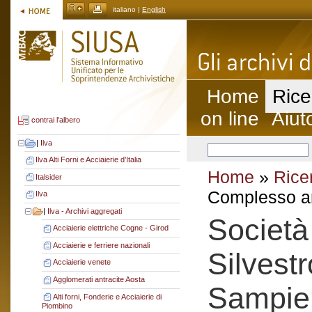
italiano |
English
Home
Rice
on line
Aiut
contrai l'albero
|
Ilva
Ilva Alti Forni e Acciaierie d’Italia
Home
»
Rice
Italsider
Complesso ar
Ilva
|
Ilva - Archivi aggregati
Società
Acciaierie elettriche Cogne - Girod
Acciaierie e ferriere nazionali
Silvestr
Acciaierie venete
Agglomerati antracite Aosta
Sampie
Alti forni, Fonderie e Acciaierie di
Piombino