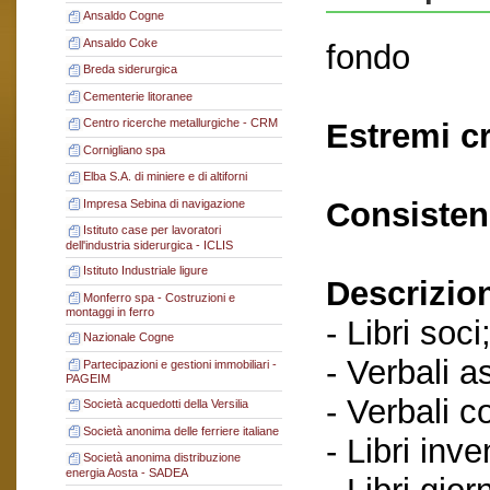
Ansaldo Cogne
Ansaldo Coke
fondo
Breda siderurgica
Cementerie litoranee
Centro ricerche metallurgiche - CRM
Estremi c
Cornigliano spa
Elba S.A. di miniere e di altiforni
Consisten
Impresa Sebina di navigazione
Istituto case per lavoratori
dell'industria siderurgica - ICLIS
Istituto Industriale ligure
Descrizio
Monferro spa - Costruzioni e
montaggi in ferro
- Libri soci
Nazionale Cogne
- Verbali a
Partecipazioni e gestioni immobiliari -
PAGEIM
- Verbali c
Società acquedotti della Versilia
Società anonima delle ferriere italiane
- Libri inve
Società anonima distribuzione
energia Aosta - SADEA