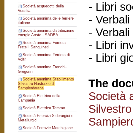
- Libri so
Società acquedotti della
Versilia
- Verbali
Società anonima delle ferriere
italiane
- Verbali
Società anonima distribuzione
energia Aosta - SADEA
- Libri in
Società anonima Ferriera
Fratelli Sanguineti
- Libri gi
Società anonima Ferriera di
Voltri
Società anonima Franchi-
Gregorini
Società anonima Stabilimento
The doc
Silvestro Nasturzio di
Sampierdarena
Società 
Società Elettrica della
Campania
Silvestro
Società Elettrica Teramo
Società Esercizi Siderurgici e
Sampier
Metallurgici
Società Ferrovie Marchigiane