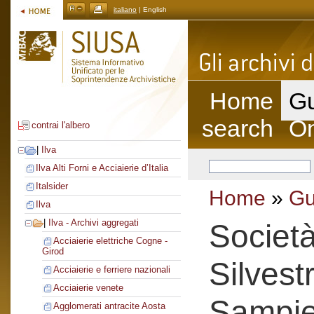
italiano
| English
Home
Gu
search
On
contrai l'albero
|
Ilva
Ilva Alti Forni e Acciaierie d’Italia
Italsider
Home
»
Gu
Ilva
|
Ilva - Archivi aggregati
Societ
Acciaierie elettriche Cogne -
Girod
Silvest
Acciaierie e ferriere nazionali
Acciaierie venete
Sampie
Agglomerati antracite Aosta