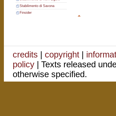
Stabilimento di Savona
Finsider
credits
|
copyright
|
informa
policy
| Texts released und
otherwise specified.