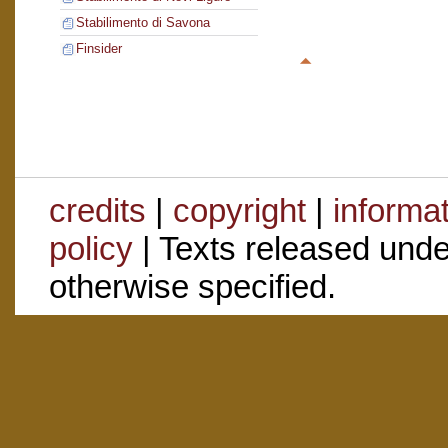
Stabilimento di Savona
Finsider
credits
|
copyright
|
informa
policy
| Texts released und
otherwise specified.