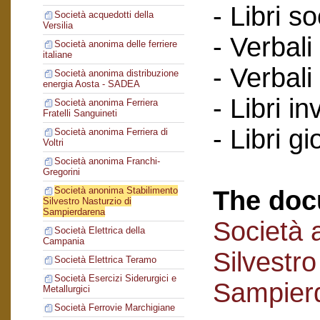
- Libri so
Società acquedotti della
Versilia
- Verbali
Società anonima delle ferriere
italiane
- Verbali
Società anonima distribuzione
energia Aosta - SADEA
- Libri in
Società anonima Ferriera
Fratelli Sanguineti
- Libri gi
Società anonima Ferriera di
Voltri
Società anonima Franchi-
Gregorini
Società anonima Stabilimento
The doc
Silvestro Nasturzio di
Sampierdarena
Società 
Società Elettrica della
Campania
Silvestro
Società Elettrica Teramo
Società Esercizi Siderurgici e
Sampier
Metallurgici
Società Ferrovie Marchigiane