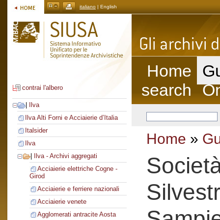
italiano
| English
Home
Gu
search
On
contrai l'albero
|
Ilva
Ilva Alti Forni e Acciaierie d’Italia
Italsider
Home
»
Gu
Ilva
|
Ilva - Archivi aggregati
Societ
Acciaierie elettriche Cogne -
Girod
Silvest
Acciaierie e ferriere nazionali
Acciaierie venete
Sampie
Agglomerati antracite Aosta