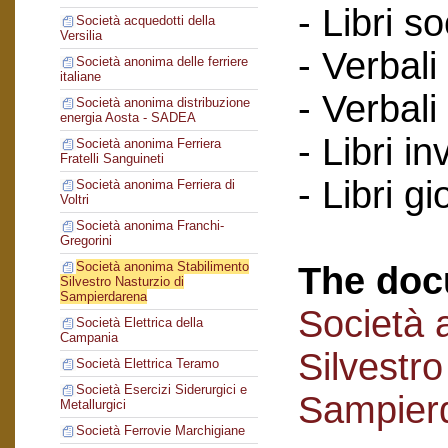
- Libri so
Società acquedotti della
Versilia
- Verbali
Società anonima delle ferriere
italiane
- Verbali
Società anonima distribuzione
energia Aosta - SADEA
- Libri in
Società anonima Ferriera
Fratelli Sanguineti
- Libri gi
Società anonima Ferriera di
Voltri
Società anonima Franchi-
Gregorini
Società anonima Stabilimento
The doc
Silvestro Nasturzio di
Sampierdarena
Società 
Società Elettrica della
Campania
Silvestro
Società Elettrica Teramo
Società Esercizi Siderurgici e
Sampier
Metallurgici
Società Ferrovie Marchigiane