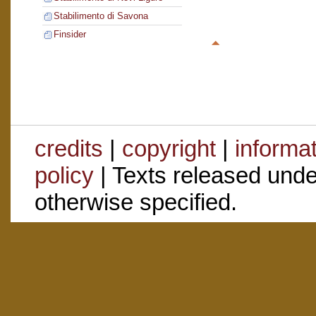
Stabilimento di Savona
Finsider
credits
|
copyright
|
informa
policy
| Texts released und
otherwise specified.