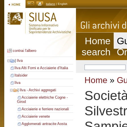
italiano
| English
Home
Gu
search
On
contrai l'albero
|
Ilva
Ilva Alti Forni e Acciaierie d’Italia
Italsider
Home
»
Gu
Ilva
|
Ilva - Archivi aggregati
Societ
Acciaierie elettriche Cogne -
Girod
Silvest
Acciaierie e ferriere nazionali
Acciaierie venete
Sampie
Agglomerati antracite Aosta