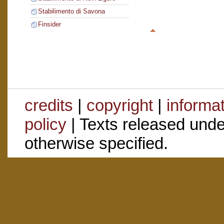
Stabilimento di Savona
Finsider
credits
|
copyright
|
informa
policy
| Texts released und
otherwise specified.