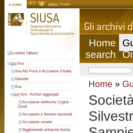
italiano
| English
Home
Gu
search
On
contrai l'albero
|
Ilva
Ilva Alti Forni e Acciaierie d’Italia
Italsider
Home
»
Gu
Ilva
|
Ilva - Archivi aggregati
Societ
Acciaierie elettriche Cogne -
Girod
Silvest
Acciaierie e ferriere nazionali
Acciaierie venete
Sampie
Agglomerati antracite Aosta