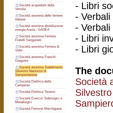
- Libri so
Società acquedotti della
Versilia
- Verbali
Società anonima delle ferriere
italiane
- Verbali
Società anonima distribuzione
energia Aosta - SADEA
- Libri in
Società anonima Ferriera
Fratelli Sanguineti
- Libri gi
Società anonima Ferriera di
Voltri
Società anonima Franchi-
Gregorini
Società anonima Stabilimento
The doc
Silvestro Nasturzio di
Sampierdarena
Società 
Società Elettrica della
Campania
Silvestro
Società Elettrica Teramo
Società Esercizi Siderurgici e
Sampier
Metallurgici
Società Ferrovie Marchigiane