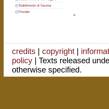
Stabilimento di Savona
Finsider
credits
|
copyright
|
informa
policy
| Texts released und
otherwise specified.