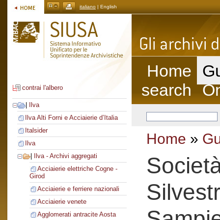
italiano
| English
Home
Gu
search
On
contrai l'albero
|
Ilva
Ilva Alti Forni e Acciaierie d’Italia
Italsider
Home
»
Gu
Ilva
|
Ilva - Archivi aggregati
Societ
Acciaierie elettriche Cogne -
Girod
Silvest
Acciaierie e ferriere nazionali
Acciaierie venete
Sampie
Agglomerati antracite Aosta