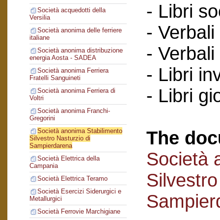
- Libri so
Società acquedotti della
Versilia
- Verbali
Società anonima delle ferriere
italiane
- Verbali
Società anonima distribuzione
energia Aosta - SADEA
- Libri in
Società anonima Ferriera
Fratelli Sanguineti
- Libri gi
Società anonima Ferriera di
Voltri
Società anonima Franchi-
Gregorini
Società anonima Stabilimento
The doc
Silvestro Nasturzio di
Sampierdarena
Società 
Società Elettrica della
Campania
Silvestro
Società Elettrica Teramo
Società Esercizi Siderurgici e
Sampier
Metallurgici
Società Ferrovie Marchigiane