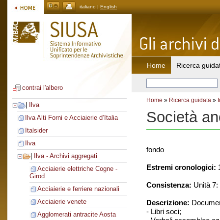
italiano |
English
Home
Ricerca guida
contrai l'albero
Home
»
Ricerca guidata
»
|
Ilva
Società an
Ilva Alti Forni e Acciaierie d’Italia
Italsider
Ilva
fondo
|
Ilva - Archivi aggregati
Estremi cronologici:
1
Acciaierie elettriche Cogne -
Girod
Consistenza:
Unità 7: 
Acciaierie e ferriere nazionali
Acciaierie venete
Descrizione:
Document
- Libri soci;
Agglomerati antracite Aosta