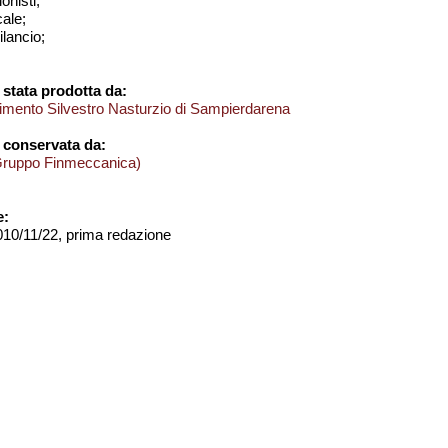
onisti;
cale;
bilancio;
stata prodotta da:
imento Silvestro Nasturzio di Sampierdarena
 conservata da:
Gruppo Finmeccanica)
e:
2010/11/22, prima redazione