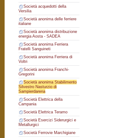
Società acquedotti della
Versilia
Società anonima delle ferriere
italiane
Società anonima distribuzione
energia Aosta - SADEA
Società anonima Ferriera
Fratelli Sanguineti
Società anonima Ferriera di
Voltri
Società anonima Franchi-
Gregorini
Società anonima Stabilimento
Silvestro Nasturzio di
Sampierdarena
Società Elettrica della
Campania
Società Elettrica Teramo
Società Esercizi Siderurgici e
Metallurgici
Società Ferrovie Marchigiane