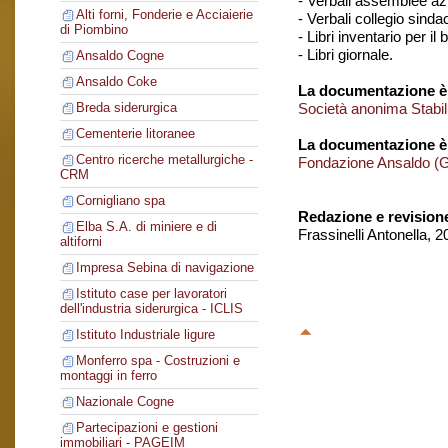
- Verbali assemblee azi
Alti forni, Fonderie e Acciaierie
- Verbali collegio sinda
di Piombino
- Libri inventario per il 
- Libri giornale.
Ansaldo Cogne
Ansaldo Coke
La documentazione è 
Società anonima Stabil
Breda siderurgica
Cementerie litoranee
La documentazione è
Centro ricerche metallurgiche -
Fondazione Ansaldo (
CRM
Cornigliano spa
Redazione e revision
Elba S.A. di miniere e di
Frassinelli Antonella, 
altiforni
Impresa Sebina di navigazione
Istituto case per lavoratori
dell'industria siderurgica - ICLIS
Istituto Industriale ligure
Monferro spa - Costruzioni e
montaggi in ferro
Nazionale Cogne
Partecipazioni e gestioni
immobiliari - PAGEIM