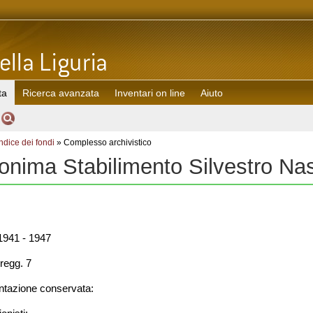
ta
Ricerca avanzata
Inventari on line
Aiuto
Indice dei fondi
» Complesso archivistico
onima Stabilimento Silvestro Na
941 - 1947
regg. 7
azione conservata: