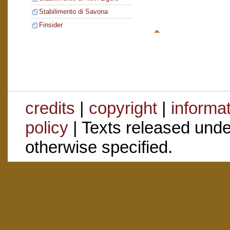
Stabilimento di Savona
Finsider
credits
|
copyright
|
informa
policy
| Texts released und
otherwise specified.