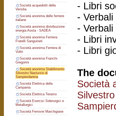
- Libri so
Società acquedotti della
Versilia
- Verbali
Società anonima delle ferriere
italiane
- Verbali
Società anonima distribuzione
energia Aosta - SADEA
- Libri in
Società anonima Ferriera
Fratelli Sanguineti
- Libri gi
Società anonima Ferriera di
Voltri
Società anonima Franchi-
Gregorini
Società anonima Stabilimento
The doc
Silvestro Nasturzio di
Sampierdarena
Società 
Società Elettrica della
Campania
Silvestro
Società Elettrica Teramo
Società Esercizi Siderurgici e
Sampier
Metallurgici
Società Ferrovie Marchigiane