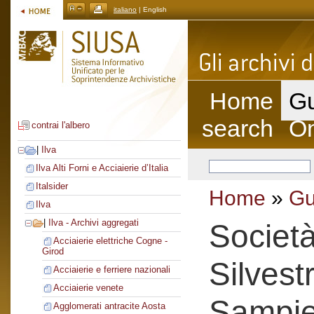
italiano
| English
Home
Gu
search
On
contrai l'albero
|
Ilva
Ilva Alti Forni e Acciaierie d’Italia
Italsider
Home
»
Gu
Ilva
|
Ilva - Archivi aggregati
Societ
Acciaierie elettriche Cogne -
Girod
Silvest
Acciaierie e ferriere nazionali
Acciaierie venete
Sampie
Agglomerati antracite Aosta