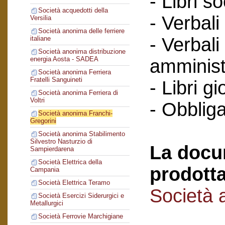
- Libri so
Società acquedotti della
- Verbali
Versilia
Società anonima delle ferriere
- Verbali
italiane
Società anonima distribuzione
energia Aosta - SADEA
amminist
Società anonima Ferriera
Fratelli Sanguineti
- Libri gi
Società anonima Ferriera di
Voltri
- Obbliga
Società anonima Franchi-
Gregorini
Società anonima Stabilimento
Silvestro Nasturzio di
La docu
Sampierdarena
Società Elettrica della
prodotta
Campania
Società Elettrica Teramo
Società 
Società Esercizi Siderurgici e
Metallurgici
Società Ferrovie Marchigiane