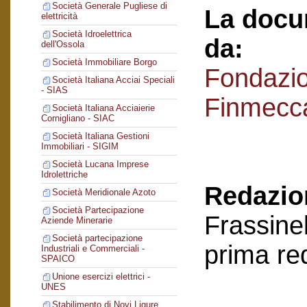
Società Generale Pugliese di
La docu
elettricità
Società Idroelettrica
da:
dell'Ossola
Società Immobiliare Borgo
Fondazi
Società Italiana Acciai Speciali
- SIAS
Finmecc
Società Italiana Acciaierie
Cornigliano - SIAC
Società Italiana Gestioni
Immobiliari - SIGIM
Società Lucana Imprese
Idrolettriche
Redazion
Società Meridionale Azoto
Società Partecipazione
Frassinel
Aziende Minerarie
Società partecipazione
prima re
Industriali e Commerciali -
SPAICO
Unione esercizi elettrici -
UNES
Stabilimento di Novi Ligure