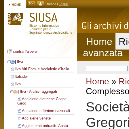
italiano |
English
Home
Ri
avanzata
contrai l'albero
|
Ilva
Ilva Alti Forni e Acciaierie d’Italia
Italsider
Home
»
Ri
Ilva
Complesso 
|
Ilva - Archivi aggregati
Acciaierie elettriche Cogne -
Societ
Girod
Acciaierie e ferriere nazionali
Gregori
Acciaierie venete
Agglomerati antracite Aosta