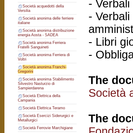
- Verbali
Società acquedotti della
Versilia
- Verbali
Società anonima delle ferriere
italiane
amminist
Società anonima distribuzione
energia Aosta - SADEA
- Libri gi
Società anonima Ferriera
Fratelli Sanguineti
- Obbliga
Società anonima Ferriera di
Voltri
Società anonima Franchi-
Gregorini
The doc
Società anonima Stabilimento
Silvestro Nasturzio di
Sampierdarena
Società 
Società Elettrica della
Campania
Società Elettrica Teramo
The doc
Società Esercizi Siderurgici e
Metallurgici
Fondazi
Società Ferrovie Marchigiane