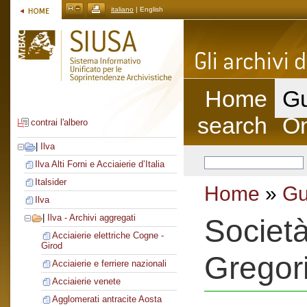
italiano
| English
Home
Gu
search
On
contrai l'albero
|
Ilva
Ilva Alti Forni e Acciaierie d’Italia
Italsider
Home
»
Gu
Ilva
|
Ilva - Archivi aggregati
Societ
Acciaierie elettriche Cogne -
Girod
Gregori
Acciaierie e ferriere nazionali
Acciaierie venete
Agglomerati antracite Aosta