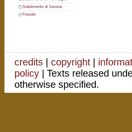
Stabilimento di Savona
Finsider
credits
|
copyright
|
informa
policy
| Texts released und
otherwise specified.