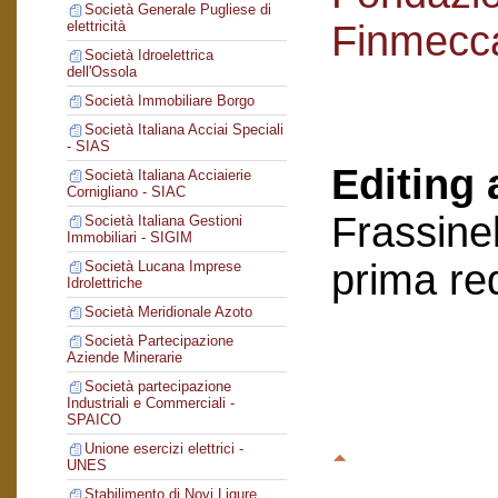
Società Generale Pugliese di
Finmecc
elettricità
Società Idroelettrica
dell'Ossola
Società Immobiliare Borgo
Società Italiana Acciai Speciali
- SIAS
Editing 
Società Italiana Acciaierie
Cornigliano - SIAC
Frassinel
Società Italiana Gestioni
Immobiliari - SIGIM
prima re
Società Lucana Imprese
Idrolettriche
Società Meridionale Azoto
Società Partecipazione
Aziende Minerarie
Società partecipazione
Industriali e Commerciali -
SPAICO
Unione esercizi elettrici -
UNES
Stabilimento di Novi Ligure